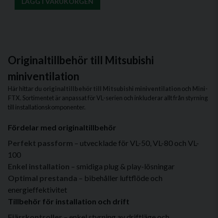
LÄGG I VARUKORGEN
Originaltillbehör till Mitsubishi
miniventilation
Här hittar du
originaltillbehör till Mitsubishi miniventilation
och
Mini-
FTX
. Sortimentet är anpassat för VL-serien och inkluderar allt från styrning
till installationskomponenter.
Fördelar med originaltillbehör
Perfekt passform
– utvecklade för VL-50, VL-80 och VL-
100
Enkel installation
– smidiga plug & play-lösningar
Optimal prestanda
– bibehåller luftflöde och
energieffektivitet
Tillbehör för installation och drift
Fjärrkontroller
– enkel styrning av driftläge och