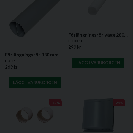
Förlängningsrör vägg 280mm till Mitsubishi VL-80 miniventilation
P-100P-E
299 kr
Förlängningsrör 330 mm – Original för Mitsubishi VL-50 miniventilation
P-50P-E
LÄGG I VARUKORGEN
269 kr
LÄGG I VARUKORGEN
-17%
-24%