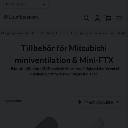
FTX-aggregat & reservdelar
Mitsubishi Electric
Förlängningsrör, skarvar & utomhusskydd
Tillbehör för Mitsubishi
miniventilation & Mini-FTX
Hitta rätt
tillbehör till Mitsubishi VL-serien
. Originaldelar för enkel
installation, bättre drift och längre livslängd.
5 produkter
Mest populära