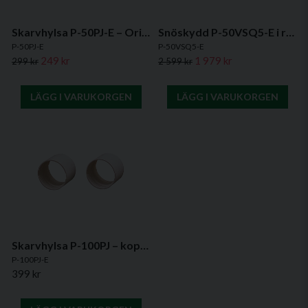
Skarvhylsa P-50PJ-E – Original skarvhylsa för Mitsubishi VL-50 miniventilation
Snöskydd P-50VSQ5-E i rostfritt stål – Original till Mitsubishi VL-50
P-50PJ-E
P-50VSQ5-E
249 kr
1 979 kr
299 kr
2 599 kr
LÄGG I VARUKORGEN
LÄGG I VARUKORGEN
Skarvhylsa P-100PJ – kopplingshylsa för Mitsubishi VL-80 miniventilation
P-100PJ-E
399 kr