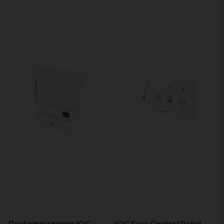
Dockningsstation IQC – Aktiv hållare för IQ CONTROL
IQC Easy Control Panel – Enkel och trådbunden styrning av HERU-aggregat