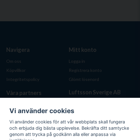
Navigera
Mitt konto
Om oss
Logga in
Köpvillkor
Registrera konto
Integritetspolicy
Glömt lösenord
Luftsson Sverige AB
Våra partners
Behöver du ventilation? Vi
hjälper dig att välja rätt
Vi använder cookies
lösning. Hos Luftsson.se får
Vi använder cookies för att vår webbplats skall fungera
du personlig service, bra priser
och erbjuda dig bästa upplevelse. Bekräfta ditt samtycke
och produkter för både hem
genom att trycka på godkänn alla eller anpassa via
och företag.