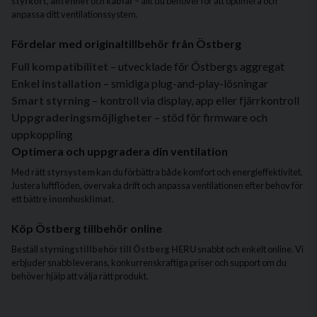
styrkort
,
antenner
och
kablar
– allt du behöver för att optimera och
anpassa ditt ventilationssystem.
Fördelar med originaltillbehör från Östberg
Full kompatibilitet
– utvecklade för Östbergs aggregat
Enkel installation
– smidiga plug-and-play-lösningar
Smart styrning
– kontroll via display, app eller fjärrkontroll
Uppgraderingsmöjligheter
– stöd för firmware och
uppkoppling
Optimera och uppgradera din ventilation
Med rätt
styrsystem
kan du förbättra både komfort och energieffektivitet.
Justera luftflöden, övervaka drift och anpassa ventilationen efter behov för
ett bättre
inomhusklimat
.
Köp Östberg tillbehör online
Beställ
styrningstillbehör till Östberg HERU
snabbt och enkelt online. Vi
erbjuder snabb leverans, konkurrenskraftiga priser och support om du
behöver hjälp att välja rätt produkt.