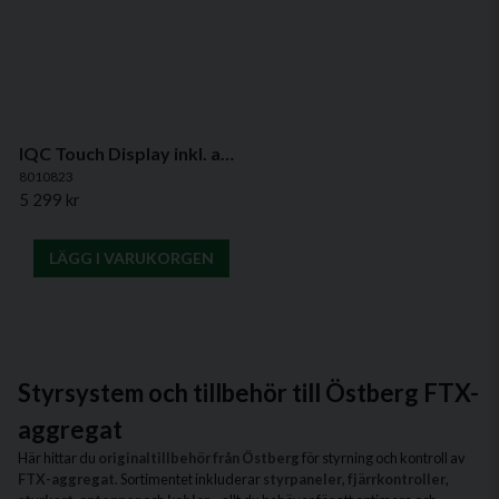
IQC Touch Display inkl. antenn – Smidig styrning av HERU-aggregat
8010823
5 299 kr
LÄGG I VARUKORGEN
Styrsystem och tillbehör till Östberg FTX-
aggregat
Här hittar du
originaltillbehör från Östberg
för styrning och kontroll av
FTX-aggregat
. Sortimentet inkluderar
styrpaneler
,
fjärrkontroller
,