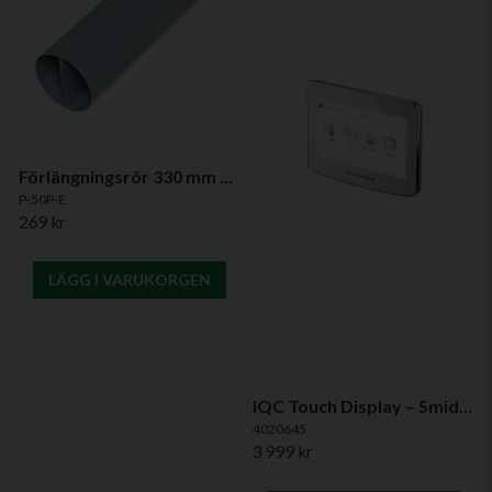
Förlängningsrör 330 mm – Original för Mitsubishi VL-50 miniventilation
P-50P-E
269 kr
LÄGG I VARUKORGEN
IQC Touch Display – Smidig styrning av HERU-aggregat
4020645
3 999 kr