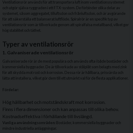
Ventilationsrör används för att transportera luft inom ventilationssystemet
och utgör själva ryggraden i ett FTX-system. De förbinder olika delar av
systemet, såsom aggregatet, tilluftsdon och frånluftsdon, och är avgörande
för att säkerställa ett balanserat luftflöde. Spiralrör är en specifik typ av
ventilationsrör som är tillverkade genom att spiralfalsa metallband, vilket ger
hög stabilitet och täthet.
Typer av ventilationsrör
1. Galvaniserade ventilationsrör
Galvaniserade rör är de mest populära och används ofta i både bostäder och
kommersiella byggnader. De är tillverkade av stålplåt som belagts med zink
för att skydda mot rost och korrosion. Dessa rör är hållbara, prisvärda och
lätta att installera, vilket gör dem till ett utmärkt val för de flesta applikationer.
Fördelar:
Hög hållbarhet och motståndskraft mot korrosion.
Finns i flera dimensioner och kan anpassas till olika behov.
Kostnadseffektiva i förhållande till livslängd.
Vanliga användningsområden:
Bostäder, kommersiella byggnader och
mindre industriella anläggningar.