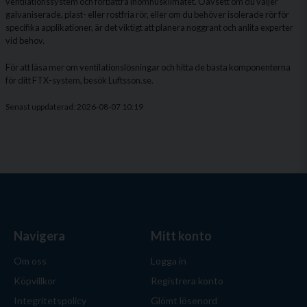
ventilationssystem och förbättra inomhusklimatet. Oavsett om du väljer
galvaniserade, plast- eller rostfria rör, eller om du behöver isolerade rör för
specifika applikationer, är det viktigt att planera noggrant och anlita experter
vid behov.
För att läsa mer om ventilationslösningar och hitta de bästa komponenterna
för ditt FTX-system, besök
Luftsson.se
.
Senast uppdaterad: 2026-08-07 10:19
Navigera
Mitt konto
Om oss
Logga in
Köpvillkor
Registrera konto
Integritetspolicy
Glömt lösenord