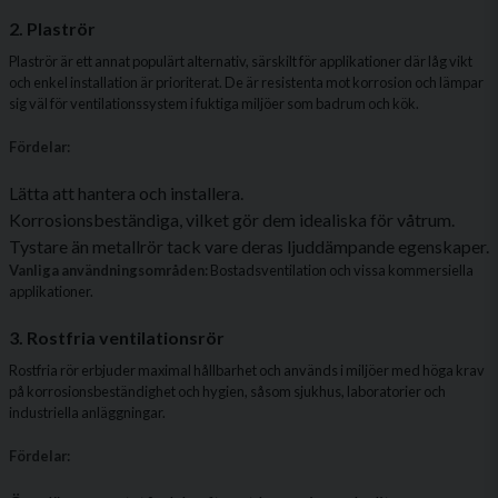
2. Plaströr
Plaströr är ett annat populärt alternativ, särskilt för applikationer där låg vikt
och enkel installation är prioriterat. De är resistenta mot korrosion och lämpar
sig väl för ventilationssystem i fuktiga miljöer som badrum och kök.
Fördelar:
Lätta att hantera och installera.
Korrosionsbeständiga, vilket gör dem idealiska för våtrum.
Tystare än metallrör tack vare deras ljuddämpande egenskaper.
Vanliga användningsområden:
Bostadsventilation och vissa kommersiella
applikationer.
3. Rostfria ventilationsrör
Rostfria rör erbjuder maximal hållbarhet och används i miljöer med höga krav
på korrosionsbeständighet och hygien, såsom sjukhus, laboratorier och
industriella anläggningar.
Fördelar: