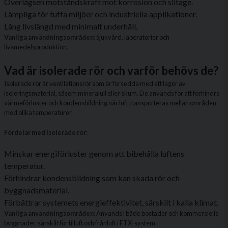
Överlägsen motståndskraft mot korrosion och slitage.
Lämpliga för tuffa miljöer och industriella applikationer.
Lång livslängd med minimalt underhåll.
Vanliga användningsområden:
Sjukvård, laboratorier och
livsmedelsproduktion.
Vad är isolerade rör och varför behövs de?
Isolerade rör är ventilationsrör som är försedda med ett lager av
isoleringsmaterial, såsom mineralull eller skum. De används för att förhindra
värmeförluster och kondensbildning när luft transporteras mellan områden
med olika temperaturer.
Fördelar med isolerade rör:
Minskar energiförluster genom att bibehålla luftens
temperatur.
Förhindrar kondensbildning som kan skada rör och
byggnadsmaterial.
Förbättrar systemets energieffektivitet, särskilt i kalla klimat.
Vanliga användningsområden:
Används i både bostäder och kommersiella
byggnader, särskilt för tilluft och frånluft i FTX-system.