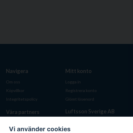
Navigera
Mitt konto
Om oss
Logga in
Köpvillkor
Registrera konto
Integritetspolicy
Glömt lösenord
Luftsson Sverige AB
Våra partners
Behöver du ventilation? Vi
hjälper dig att välja rätt
Vi använder cookies