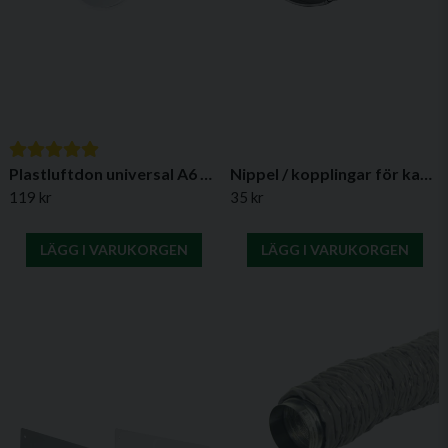
Plastluftdon universal A6 LDP – Justerbart ventilationsdon för runda kanaler
Nippel / kopplingar för kanaler utan packning
119 kr
35 kr
LÄGG I VARUKORGEN
LÄGG I VARUKORGEN