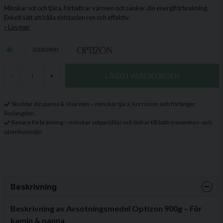
Minskar sot och tjära, förbättrar värmen och sänker din energiförbrukning.
Enkelt sätt att hålla eldstaden ren och effektiv.
Läs mer
OZAS900
LÄGG I VARUKORGEN
-
+
Skyddar din panna & skorsten – minskar tjära, korrosion och förlänger
livslängden.
Renare förbränning – minskar sotpartiklar och bidrar till bättre inomhus- och
utomhusmiljö.
Beskrivning
Beskrivning av Avsotningsmedel Optizon 900g – För
kamin & panna