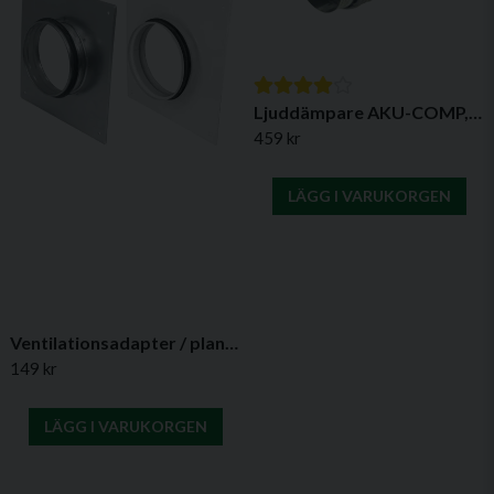
Ljuddämpare AKU-COMP, Typ P (1,2 m)
459 kr
LÄGG I VARUKORGEN
Ventilationsadapter / planavstick med EPDM-packning
149 kr
LÄGG I VARUKORGEN