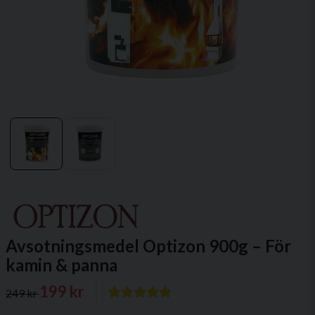
Avsotningsmedel Optizon 900g – För
kamin & panna
199 kr
249 kr