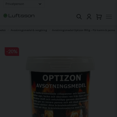
behör
Avsotningsmedel & rengöring
Avsotningsmedel Optizon 900g – För kamin & panna
-
20
%