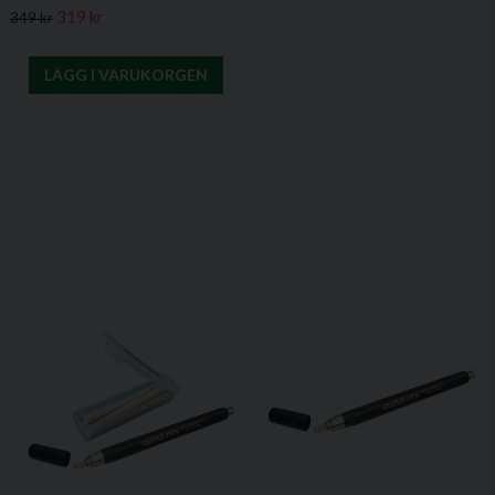
319 kr
349 kr
LÄGG I VARUKORGEN
Fördelar
Snabb och enkel användning – tänd stickan och få rök
på några sekunder
Kompakt och lätt att ta med i serviceväskan
Perfekt för kortare tester där en rökpenna inte behövs
Ekonomisk förpackning med 25 stickor
Björnax Röktändstickor Splintax 25
är ett smidigt hjälpmedel
för snabba kontroller av ventilation, täthet och brandskydd.
Rekommenderas som komplement till rökpennor och
rökpatroner för flexibel testning.