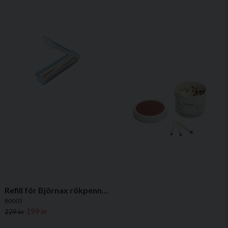
Refill för Björnax rökpenna - 3 stavar á 30 min för rökpenna
80003
199 kr
229 kr