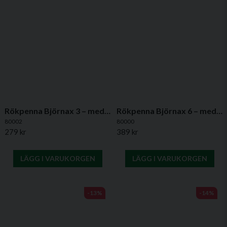
Rökpenna Björnax 3 – med 3 vekar för ventilationstester och brandsäkerhet
Rökpenna Björnax 6 – med 6 vekar för test av ventilation & brandskydd
80002
80000
279 kr
389 kr
LÄGG I VARUKORGEN
LÄGG I VARUKORGEN
-13%
-14%