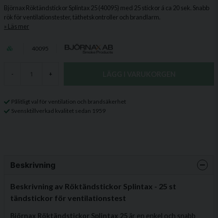
Björnax Röktändstickor Splintax 25 (40095) med 25 stickor á ca 20 sek. Snabb
rök för ventilationstester, täthetskontroller och brandlarm.
Läs mer
40095
LÄGG I VARUKORGEN
-
+
Pålitligt val för ventilation och brandsäkerhet
Svensktillverkad kvalitet sedan 1959
Beskrivning
Beskrivning av Röktändstickor Splintax - 25 st
tändstickor för ventilationstest
Björnax Röktändstickor Splintax 25
är en enkel och snabb