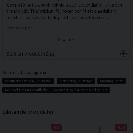
lösning för att skapa vit rök vid tester av ventilation, drag och
brandskydd. Tänd stickan, följ röken och få ett omedelbart
resultat – perfekt för både proffs och privatpersoner.
Egenskaper
Innehåll:
25 stickor/burk
Visa mer
Rökfärg:
Vit
Ställ en produktfråga
Vikt:
ca. 1 g per sticka
Storlek:
ca. 44 × Ø 5 mm
question
Fråga oss något om denna produkten...
Rökmängd:
ca. 0,75 m³ per sticka
Relaterade kategorier
Brinntid:
ca. 20 sekunder
Ventilationssystem & tillbehör
Montering & tillbehör
Mätning & test
Rökprodukter för ventilation – Rökpennor, rökpatroner & rökpellets
name
Namn
Användningsområden
Liknande produkter
Luftströmsstudier och täthetskontroller i
ventilationssystem
email
Mejladress
-9%
-18%
Test av rökdetektorer och brandvarnare