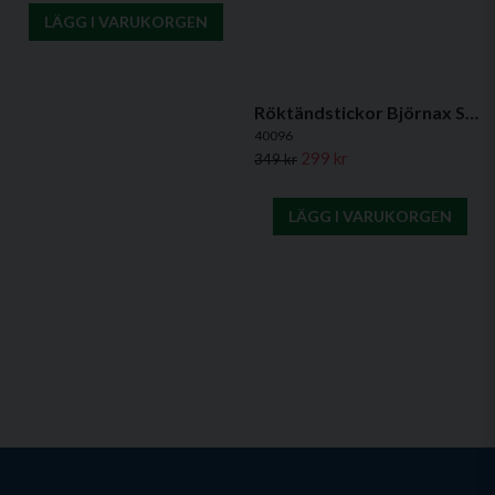
LÄGG I VARUKORGEN
Röktändstickor Björnax Splintax – 100-pack stickor för ventilationstest
40096
299 kr
349 kr
LÄGG I VARUKORGEN