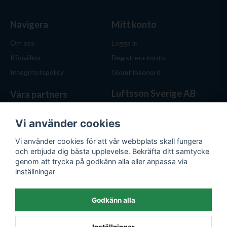
Navigera
Mitt konto
Om oss
Logga in
Köpvillkor
Registrera konto
Integritetspolicy
Glömt lösenord
Luftsson Sverige AB
Våra partners
Behöver du ventilation? Vi
hjälper dig att välja rätt
Vi använder cookies
lösning. Hos Luftsson.se får
Vi använder cookies för att vår webbplats skall fungera
du personlig service, bra priser
och erbjuda dig bästa upplevelse. Bekräfta ditt samtycke
och produkter för både hem
genom att trycka på godkänn alla eller anpassa via
och företag.
inställningar
Org.nr: 559476-1743
E-post:
kontakt@luftsson.se
Godkänn alla