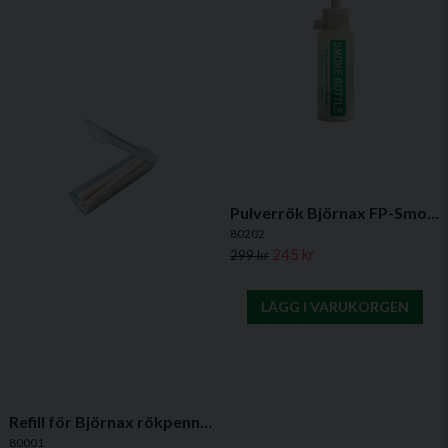
Snabba dragkontroller i villapannor,
ventilationssystem och köksfläktar
Ja, ni får publicera min fråga
Produktvideo
Pulverrök Björnax FP-Smoke 202 – 20 g
80202
Skicka fråga
245 kr
299 kr
LÄGG I VARUKORGEN
Refill för Björnax rökpenna - 6 stavar á 30 min för rökpenna
80001