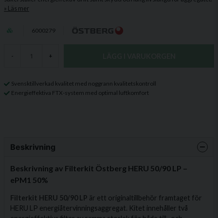
Läs mer
6000279
LÄGG I VARUKORGEN
-
+
Svensktillverkad kvalitet med noggrann kvalitetskontroll
Energieffektiva FTX-system med optimal luftkomfort
Beskrivning
Beskrivning av Filterkit Östberg HERU 50/90 LP –
ePM1 50%
Filterkit HERU 50/90 LP
är ett originaltillbehör framtaget för
HERU LP energiåtervinningsaggregat. Kitet innehåller två