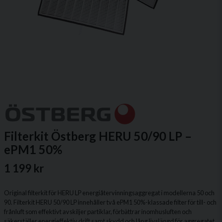
Filterkit Östberg HERU 50/90 LP –
ePM1 50%
1 199 kr
Original filterkit för HERU LP energiåtervinningsaggregat i modellerna 50 och
90. Filterkit HERU 50/90 LP innehåller två ePM1 50%-klassade filter för till- och
frånluft som effektivt avskiljer partiklar, förbättrar inomhusluften och
säkerställer energieffektiv drift samt skydd och lång livslängd för aggregatet.