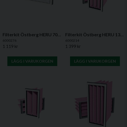
luftkvalitet. Genom att byta filter regelbundet skyddas
aggregatet mot damm och partiklar, samtidigt som
inomhusmiljön förbättras.
Filterkit Östberg HERU 70/100 T AC – ePM1 50%
Filterkit Östberg HERU 130 S – ePM1 65%
6000276
6000214
1 119 kr
1 399 kr
LÄGG I VARUKORGEN
LÄGG I VARUKORGEN