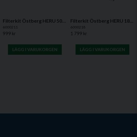
Filterkit Östberg HERU 50/75/90/100 S – ePM1 65%
Filterkit Östberg HERU 180/250 S – ePM1 65%
6000211
6000218
999 kr
1 799 kr
LÄGG I VARUKORGEN
LÄGG I VARUKORGEN