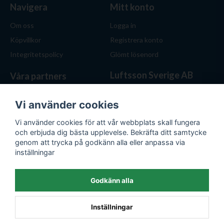
Navigera
Mitt konto
Om oss
Logga in
Köpvillkor
Registrera konto
Integritetspolicy
Glömt lösenord
Luftsson Sverige AB
Våra partners
Behöver du ventilation? Vi
hjälper dig att välja rätt
Vi använder cookies
lösning. Hos Luftsson.se får
Vi använder cookies för att vår webbplats skall fungera
du personlig service, bra priser
och erbjuda dig bästa upplevelse. Bekräfta ditt samtycke
och produkter för både hem
genom att trycka på godkänn alla eller anpassa via
och företag.
inställningar
Org.nr: 559476-1743
E-post:
kontakt@luftsson.se
Godkänn alla
Inställningar