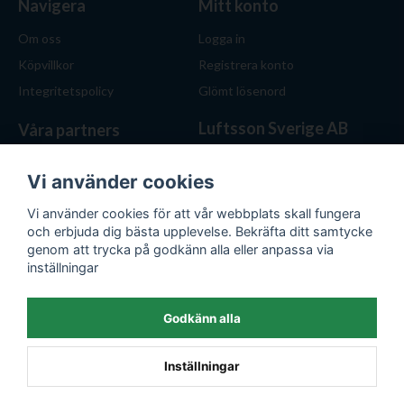
Navigera
Mitt konto
Om oss
Logga in
Köpvillkor
Registrera konto
Integritetspolicy
Glömt lösenord
Luftsson Sverige AB
Våra partners
Behöver du ventilation? Vi
hjälper dig att välja rätt
Vi använder cookies
lösning. Hos Luftsson.se får
Vi använder cookies för att vår webbplats skall fungera
du personlig service, bra priser
och erbjuda dig bästa upplevelse. Bekräfta ditt samtycke
och produkter för både hem
genom att trycka på godkänn alla eller anpassa via
och företag.
inställningar
Org.nr: 559476-1743
E-post:
kontakt@luftsson.se
Godkänn alla
Inställningar