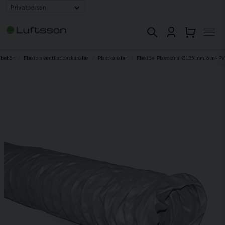
lbehör
Flexibla ventilationskanaler
Plastkanaler
Flexibel Plastkanal Ø125 mm, 6 m - P