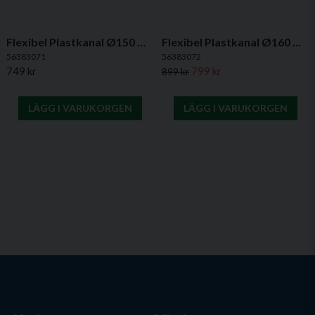
Flexibel Plastkanal Ø150 mm, 6 m - PVC
Flexibel Plastkanal Ø160 mm, 6 m - PVC
56383071
56383072
749 kr
799 kr
899 kr
LÄGG I VARUKORGEN
LÄGG I VARUKORGEN