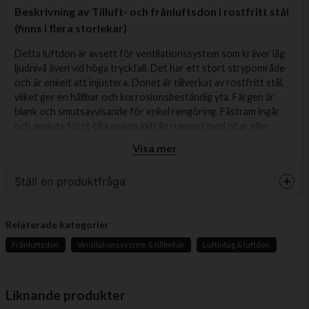
Beskrivning av Tilluft- och frånluftsdon i rostfritt stål
(finns i flera storlekar)
Detta luftdon är avsett för ventilationssystem som kräver låg
ljudnivå även vid höga tryckfall. Det har ett stort strypområde
och är enkelt att injustera. Donet är tillverkat av rostfritt stål,
vilket ger en hållbar och korrosionsbeständig yta. Färgen är
blank och smutsavvisande för enkel rengöring. Fästram ingår
och ansluts först till kanalen inifrån rummet med nitar eller
plåtskruvar. Därefter vrids ventilen/luftdonet mot fästramen
Visa mer
för en enkel och säker installation.
Produktegenskaper
Ställ en produktfråga
Tillverkade i rostfritt stål (AISI304) för lång livslängd
question
Fråga oss något om denna produkten...
och rostbeständighet
Relaterade kategorier
Manuell justering av luftflöde för att anpassa
Frånluftsdon
Ventilationssystem & tillbehör
Luftintag & luftdon
ventilationsvolymen efter behov
Passar alla typer av cirkulära ventilationskanaler
name
Namn
Liknande produkter
För vägg- eller takmontering