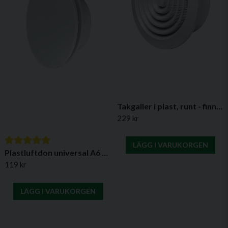
Takgaller i plast, runt - finns i flera varianter
229 kr
LÄGG I VARUKORGEN
Plastluftdon universal A6 LDP – Justerbart ventilationsdon för runda kanaler
119 kr
LÄGG I VARUKORGEN