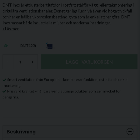
DMT Inox är ett justerbart luftdon i rostfritt stål för vägg- eller takmontering i
cirkulära ventilationskanaler. Donet ger låg ljudnivå även vid höga tryckfall
och har en hållbar, korrosionsbeständig yta som är enkel att rengöra. DMT
Inox passar både industriella miljöer och moderna inredningar.
Läs mer
DMT125i
LÄGG I VARUKORGEN
-
+
Smart ventilation från Europlast – kombinerar funktion, estetik och enkel
montering.
Prisvärd kvalitet – hållbara ventilationsprodukter som ger mycket för
pengarna.
Beskrivning