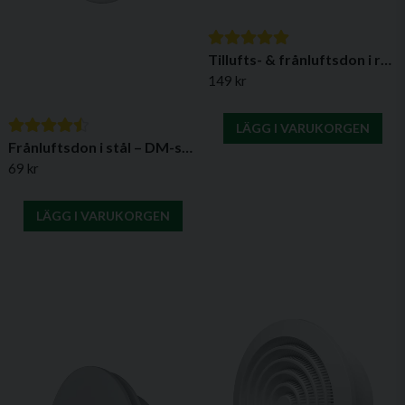
Tillufts- & frånluftsdon i rostfritt stål (flera storlekar)
149 kr
LÄGG I VARUKORGEN
Frånluftsdon i stål – DM-serien (Ø80–200 mm)
69 kr
LÄGG I VARUKORGEN