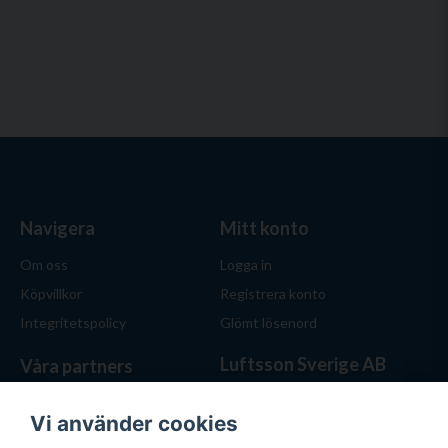
Navigera
Mitt konto
Om oss
Logga in
Köpvillkor
Registrera konto
Integritetspolicy
Glömt lösenord
Luftsson Sverige AB
Våra partners
Behöver du ventilation? Vi
hjälper dig att välja rätt
Vi använder cookies
lösning. Hos Luftsson.se får