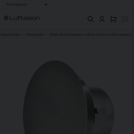
intag & luftdon
Frånluftsdon
Tilluft- och frånluftsdon i rostfritt stål (finns i flera storlekar)