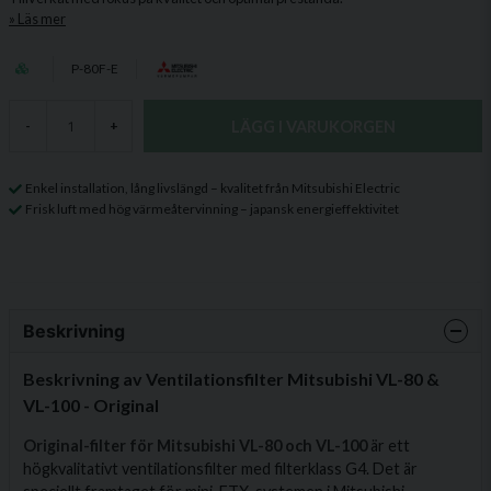
Läs mer
P-80F-E
LÄGG I VARUKORGEN
-
+
Enkel installation, lång livslängd – kvalitet från Mitsubishi Electric
Frisk luft med hög värmeåtervinning – japansk energieffektivitet
Beskrivning
Beskrivning av Ventilationsfilter Mitsubishi VL-80 &
VL-100 - Original
Original-filter för Mitsubishi VL-80 och VL-100
är ett
högkvalitativt ventilationsfilter med filterklass G4. Det är