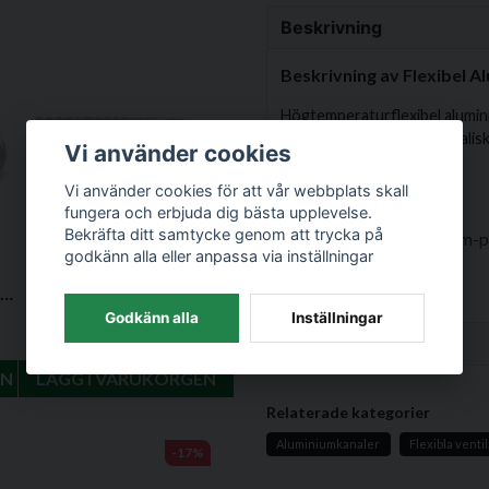
Beskrivning
Beskrivning av Flexibel 
Högtemperaturflexibel alumini
ståltrådsförstärkning. Ideali
Vi använder cookies
upp till +250°C.
Vi använder cookies för att vår webbplats skall
Specifikationer
fungera och erbjuda dig bästa upplevelse.
Bekräfta ditt samtycke genom att trycka på
Material:
Aluminium-po
godkänn alla eller anpassa via inställningar
Diameter:
160 mm
Flexibel Aluminiumkanal Ø100 mm, 10 m
Flexibel Aluminiumkanal Ø125 mm, 10 m
Längd:
10 meter (kompr
56383057
Godkänn alla
Inställningar
Temperaturtålighet:
799 kr
Ställ en produktfråga
Max. tryck:
3000 Pa
EN
LÄGG I VARUKORGEN
Flexibilitet:
Vänddiame
question
Fråga oss något om denna 
Relaterade kategorier
Fördelar
Aluminiumkanaler
Flexibla venti
-17%
Lätt och flexibel design 