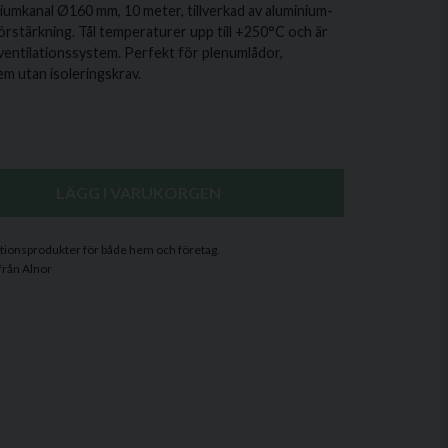
umkanal Ø160 mm, 10 meter, tillverkad av aluminium-
örstärkning. Tål temperaturer upp till +250°C och är
e ventilationssystem. Perfekt för plenumlådor,
em utan isoleringskrav.
LÄGG I VARUKORGEN
ilationsprodukter för både hem och företag.
från Alnor