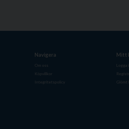
Navigera
Mitt
Om oss
Logga 
Köpvillkor
Regist
Integritetspolicy
Glömt 