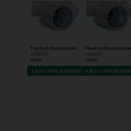
Flexibel Aluminiumkanal Ø150 mm, 10 m
56383058
56383060
849 kr
949 kr
LÄGG I VARUKORGEN
LÄGG I VARUKORG