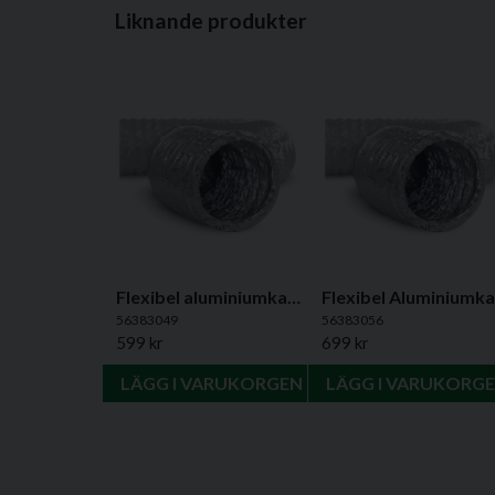
Liknande produkter
Flexibel aluminiumkanal Ø80 mm, 10 m
56383049
56383056
599 kr
699 kr
LÄGG I VARUKORGEN
LÄGG I VARUKORG