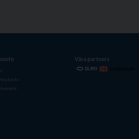
 konto
Våra partners
in
rera konto
lösenord