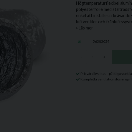
Högtemperaturflexibel alumini
polyesterfolie med ståltrådsf
enkel att installera i krävand
luftventiler och frånluftssyst
Läs mer
56383059
-
+
Prisvärd kvalitet – pålitliga vent
Kompletta ventilationslösningar 