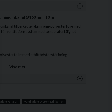
Aluminiumkanal Ø160 mm, 10 m
umkanal tillverkad av aluminium-polyesterfolie med
sk för ventilationssystem med temperaturtålighet
lyesterfolie med ståltrådsförstärkning
Visa mer
imerad till 800 mm för förpackning)
-30°C till +250°C
ter cirka 0,6D
produkten...
lationskanaler
Ventilationssystem & tillbehör
för enkel installation.