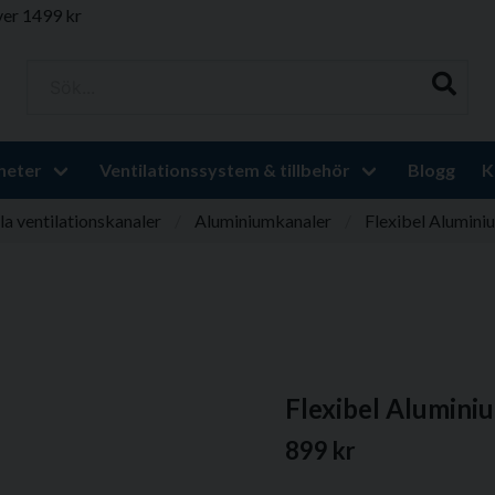
ver 1499 kr
Sök...
heter
Ventilationssystem & tillbehör
Blogg
K
la ventilationskanaler
Aluminiumkanaler
Flexibel Alumin
Flexibel Alumin
899 kr