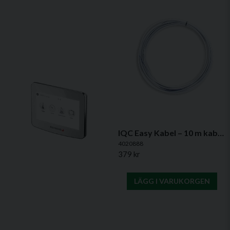
email
Mejladress
Typ
Trådbunden kontrollpanel
Kompatibilitet
HERU FTX-aggregat med IQC-
styrning
Ja, ni får publicera min fråga
Funktioner
Temperatur, forcering, övertryck,
bortaläge
Larmhantering
Visar aktiva larm (återställning via
IQC App eller IQC Display)
IQC Easy Kabel – 10 m kabel för installation av IQC Easy Controller
Användning
4020888
Skicka fråga
379 kr
Panelen är utformad för att vara enkel att använda och ger
snabb åtkomst till de viktigaste funktionerna för att anpassa
LÄGG I VARUKORGEN
inomhusklimatet. För mer avancerade inställningar och
larmhantering kan den kombineras med
IQC Touch Display
eller
IQC App
.
Instruktioner