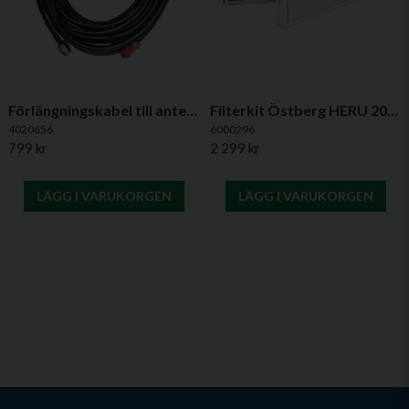
Förlängningskabel till antenn IQC – 10 m
Filterkit Östberg HERU 200/300 T Reinforced – NextGen ePM1 50%
4020656
6000296
799 kr
2 299 kr
LÄGG I VARUKORGEN
LÄGG I VARUKORGEN