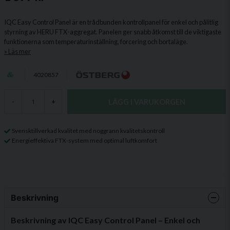
IQC Easy Control Panel är en trådbunden kontrollpanel för enkel och pålitlig
styrning av HERU FTX-aggregat. Panelen ger snabb åtkomst till de viktigaste
funktionerna som temperaturinställning, forcering och bortaläge.
Läs mer
4020857
LÄGG I VARUKORGEN
-
+
Svensktillverkad kvalitet med noggrann kvalitetskontroll
Energieffektiva FTX-system med optimal luftkomfort
Beskrivning
Beskrivning av IQC Easy Control Panel – Enkel och