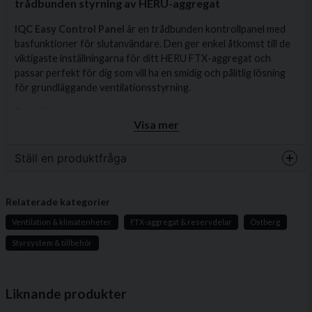
trådbunden styrning av HERU-aggregat
IQC Easy Control Panel
är en trådbunden kontrollpanel med
basfunktioner för slutanvändare. Den ger enkel åtkomst till de
viktigaste inställningarna för ditt HERU FTX-aggregat och
passar perfekt för dig som vill ha en smidig och pålitlig lösning
för grundläggande ventilationsstyrning.
Funktioner
Visa mer
✔ Justering av önskad temperatur (18–24 °C)
✔ Aktivering av
forcering
Ställ en produktfråga
✔ Inställning av
övertryck
question
✔
Bortaläge
för energibesparing
Fråga oss något om denna produkten...
Relaterade kategorier
✔ Visar aktiva larm (återställning kräver IQC App eller
Ventilation & klimatenheter
FTX-aggregat & reservdelar
Östberg
IQC Touch Display)
Styrsystem & tillbehör
Tekniska detaljer
name
Namn
Artikelnummer
4020857
Liknande produkter
Produkt
IQC Easy Control Panel