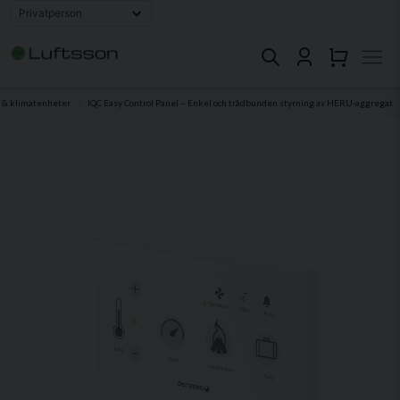
n & klimatenheter
IQC Easy Control Panel – Enkel och trådbunden styrning av HERU-aggregat