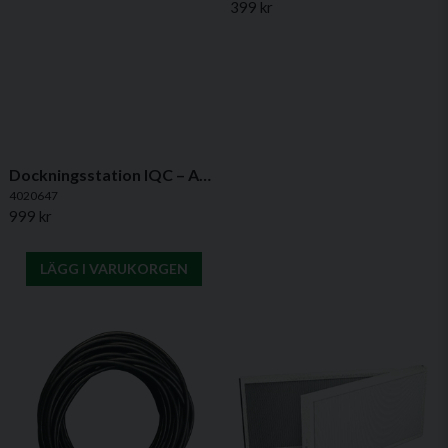
399 kr
Dockningsstation IQC – Aktiv hållare för IQ CONTROL
4020647
999 kr
LÄGG I VARUKORGEN