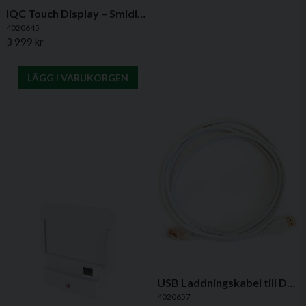
IQC Touch Display – Smidig styrning av HERU-aggregat
4020645
3 999 kr
LÄGG I VARUKORGEN
USB Laddningskabel till Dockningsstation IQC – 2 m
4020657