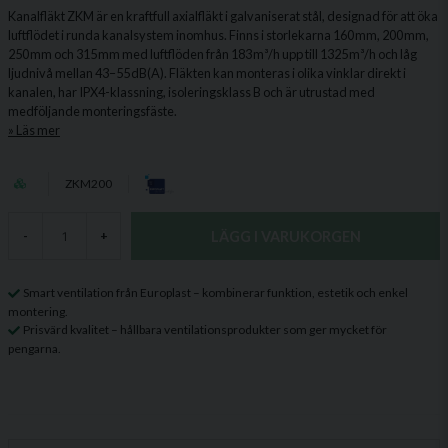
Kanalfläkt ZKM är en kraftfull axialfläkt i galvaniserat stål, designad för att öka
luftflödet i runda kanalsystem inomhus. Finns i storlekarna 160 mm, 200 mm,
250 mm och 315 mm med luftflöden från 183 m³/h upp till 1325 m³/h och låg
ljudnivå mellan 43–55 dB(A). Fläkten kan monteras i olika vinklar direkt i
kanalen, har IPX4-klassning, isoleringsklass B och är utrustad med
medföljande monteringsfäste.
Läs mer
ZKM200
LÄGG I VARUKORGEN
-
+
Smart ventilation från Europlast – kombinerar funktion, estetik och enkel
montering.
Prisvärd kvalitet – hållbara ventilationsprodukter som ger mycket för
pengarna.