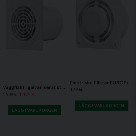
Elektriska fläktar EUROPLAST A6-serien
Väggfläkt i galvaniserat stål - välj bland flera storlekar (160-315 mm)
179 kr
1 499 kr
1 989 kr
LÄGG I VARUKORGEN
LÄGG I VARUKORGEN