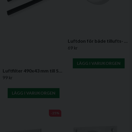
till att fläkten är ordentligt fastsatt och inte riskerar att falla.
Underhåll:
Rengör fläktens propeller och hölje var sjätte månad med en
mjuk borste eller tryckluft. Tänk på att inte använda kemikalier
vid rengöring och undvik att nedsänka motorn i vatten eller
Luftdon för både tillufts- & frånluftsventilation i plast (flera storlekar)
andra lösningar.
69 kr
Garanti:
LÄGG I VARUKORGEN
Producentens garanti är 24 månader. Garantin täcker inte
skador orsakade av felaktig användning eller installation.
Luftfilter 490x43 mm till SPK2 väggventil – välj filterklass
99 kr
LÄGG I VARUKORGEN
-25%