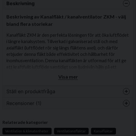
Beskrivning
Beskrivning av Kanalfläkt / kanalventilator ZKM - välj
bland flera storlekar
Kanalfläkt ZKM är den perfekta lösningen för att öka luftflödet
i längre kanalsystem. Tillverkad i galvaniserad stål och med
axialfläkt (luftflödet rör sig längs fläktens axel), och därför
erbjuder denna fläkt både effektivitet och hållbarhet för
inomhusventilation. Denna kanalfläkten är utformad för att ge
ett kraftfullt luftflöde samtidigt som ljudnivån hålls på ett
minimum.
Visa mer
Byggkonstruktion & produktinformation:
Ställ en produktfråga
Material
: Galvaniserat stål
Recensioner (1)
Fläkttyp
: Axialfläkt
question
Fråga oss något om denna produkten...
Miljöklassning
: IPX4
Anders Benny
Isoleringsklass
: Klass B
Relaterade kategorier
för 4 månader sedan
Ventilation & klimatenheter
Ventilationsfläktar
Kanalfläktar