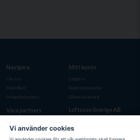
Navigera
Mitt konto
Om oss
Logga in
Köpvillkor
Registrera konto
Integritetspolicy
Glömt lösenord
Luftsson Sverige AB
Våra partners
Behöver du ventilation? Vi
hjälper dig att välja rätt
Vi använder cookies
lösning. Hos Luftsson.se får
Vi använder cookies för att vår webbplats skall fungera
du personlig service, bra priser