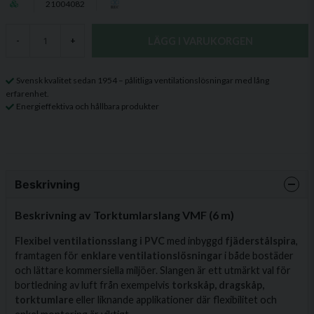
21004082
LÄGG I VARUKORGEN
-
+
Svensk kvalitet sedan 1954 – pålitliga ventilationslösningar med lång
erfarenhet.
Energieffektiva och hållbara produkter
Beskrivning
Beskrivning av Torktumlarslang VMF (6 m)
Flexibel ventilationsslang i PVC
med inbyggd
fjäderstålspira
,
framtagen för
enklare ventilationslösningar
i både bostäder
och lättare kommersiella miljöer. Slangen är ett utmärkt val för
bortledning av luft från exempelvis
torkskåp, dragskåp,
torktumlare
eller liknande applikationer där flexibilitet och