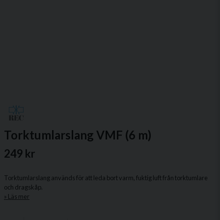
Torktumlarslang VMF (6 m)
249 kr
Torktumlarslang används för att leda bort varm, fuktig luft från torktumlare
och dragskåp.
Läs mer