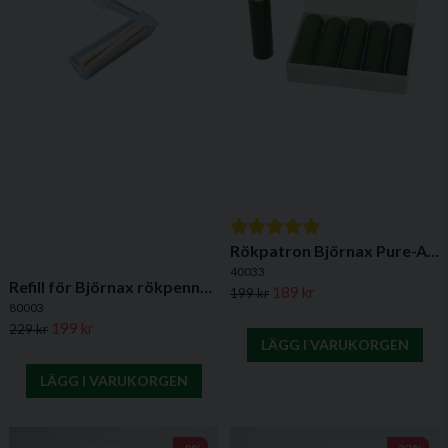
Rökpatron Björnax Pure-AX 18 (5 pack) – korrosionsfri 18 g - 180 sekunder
40033
Refill för Björnax rökpenna - 3 stavar á 30 min för rökpenna
189 kr
199 kr
80003
199 kr
229 kr
LÄGG I VARUKORGEN
LÄGG I VARUKORGEN