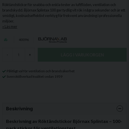
Röktändstickor för snabba och enkla tester av luftflöden, ventilation och
brandskydd. Björnax Splintax 100 ger tydlig vit rök i några sekunder och är ett
smidigt, kostnadseffektivt verktyg för frekvent användning i professionella
miljöer.
Läs mer
40096
LÄGG I VARUKORGEN
-
+
Pålitligt val för ventilation och brandsäkerhet
Svensktillverkad kvalitet sedan 1959
Beskrivning
Beskrivning av Röktändstickor Björnax Splintax – 100-
pack stickor för ventilationstest