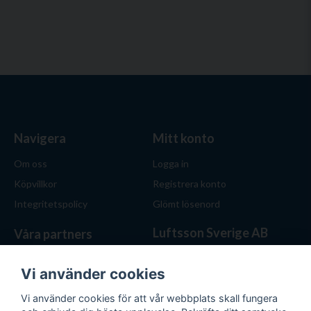
Navigera
Mitt konto
Om oss
Logga in
Köpvillkor
Registrera konto
Integritetspolicy
Glömt lösenord
Luftsson Sverige AB
Våra partners
Behöver du ventilation? Vi
hjälper dig att välja rätt
Vi använder cookies
lösning. Hos Luftsson.se får
Vi använder cookies för att vår webbplats skall fungera
du personlig service, bra priser