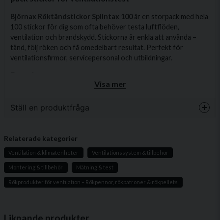
Björnax Röktändstickor Splintax 100
är en storpack med hela
100 stickor för dig som ofta behöver testa luftflöden,
ventilation och brandskydd. Stickorna är enkla att använda –
tänd, följ röken och få omedelbart resultat. Perfekt för
ventilationsfirmor, servicepersonal och utbildningar.
Egenskaper
Visa mer
Innehåll:
100 stickor/burk
Rökfärg:
Vit
Ställ en produktfråga
Vikt:
ca. 1 g per sticka
question
Storlek:
ca. 44 × Ø 5 mm
Fråga oss något om denna produkten...
Relaterade kategorier
Rökmängd:
ca. 0,75 m³ per sticka
Ventilation & klimatenheter
Ventilationssystem & tillbehör
Brinntid:
ca. 20 sekunder
Montering & tillbehör
Mätning & test
Användningsområden
name
Rökprodukter för ventilation – Rökpennor, rökpatroner & rökpellets
Namn
Luftströmsstudier och täthetskontroller
Verifiering av rökdetektorer och brandvarnare
Liknande produkter