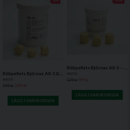
-8%
-23%
Rökpellets Björnax AX-5 – 6 st
Rökpellets Björnax AX-13/40 – 40 st
40070
99 kr
40075
129 kr
549 kr
599 kr
LÄGG I VARUKORGEN
LÄGG I VARUKORGEN