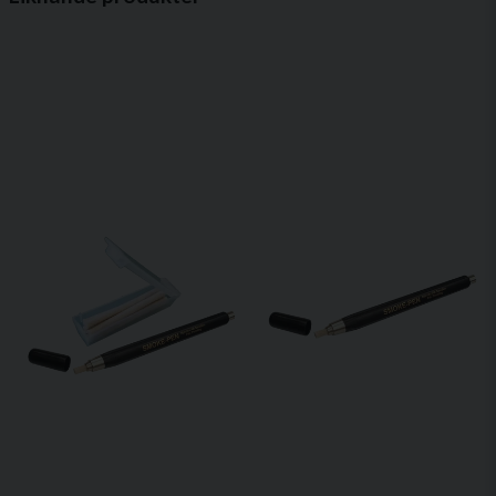
email
Mejladress
Snabba dragkontroller i villapannor,
ventilationssystem och köksfläktar
Ja, ni får publicera min fråga
Fördelar
Ekonomisk storförpackning med 100 stickor
Snabbt och enkelt – rök på bara några sekunder
Kompakta och lätta att ta med i serviceutrustning
Perfekta för frekvent användning i professionella
miljöer
Skicka fråga
Produktvideo