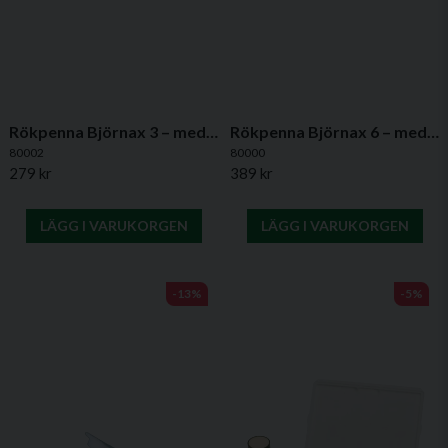
Rökpenna Björnax 3 – med 3 vekar för ventilationstester och brandsäkerhet
Rökpenna Björnax 6 – med 6 vekar för test av ventilation & brandskydd
80002
80000
279 kr
389 kr
LÄGG I VARUKORGEN
LÄGG I VARUKORGEN
Björnax Röktändstickor Splintax 100
är ett
kostnadseffektivt val för den som behöver utföra
-13%
-5%
återkommande tester. Används av ventilationsfirmor,
brandskyddstekniker och fastighetsägare i hela Norden.