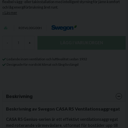
flexibel vägg- eller takinstallation med intelligent styrning för jämn komfort
och låg energiförbrukning året runt.
Läs mer
R05VL00G00H
LÄGG I VARUKORGEN
-
+
Ledande inom ventilation och luftkvalitet sedan 1932
Designade för nordiskt klimat och lång livslängd
Beskrivning
Beskrivning av Swegon CASA R5 Ventilationsaggregat
CASA R5 Genius-serien
är ett effektivt ventilationsaggregat
med
roterande värmeväxlare
, utformat för bostäder upp till