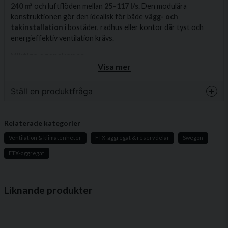
240 m²
och luftflöden mellan
25–117 l/s
. Den modulära
konstruktionen gör den idealisk för både
vägg- och
takinstallation
i bostäder, radhus eller kontor där tyst och
energieffektiv ventilation krävs.
Viktiga egenskaper
Visa mer
Levereras med
väggmonteringskit och
kondensavlopp
Ställ en produktfråga
Takmonteringsram
finns som tillbehör
question
Separat kanal
för frånluft från spiskåpa
Fråga oss något om denna produkten...
Relaterade kategorier
Styrning
via spiskåpa, kontrollpanel eller mobilapp
Ventilation & klimatenheter
FTX-aggregat & reservdelar
Swegon
(iOS/Android)
FTX-aggregat
Modbus-kompatibel
– enkel anslutning till hus- och
fastighetsautomation
name
Namn
Behovsstyrd ventilation
med sensorer för RH, CO₂
Liknande produkter
och VOC
Steglös tilluftstemperaturreglering
för jämn
email
Mejladress
komfort