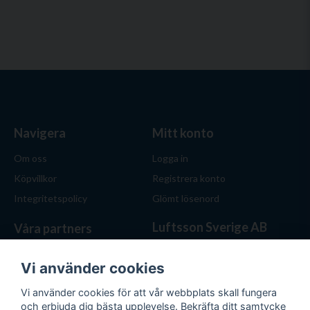
Navigera
Mitt konto
Om oss
Logga in
Köpvillkor
Registrera konto
Integritetspolicy
Glömt lösenord
Luftsson Sverige AB
Våra partners
Behöver du ventilation? Vi
hjälper dig att välja rätt
Vi använder cookies
lösning. Hos Luftsson.se får
Vi använder cookies för att vår webbplats skall fungera
du personlig service, bra priser
och erbjuda dig bästa upplevelse. Bekräfta ditt samtycke
och produkter för både hem