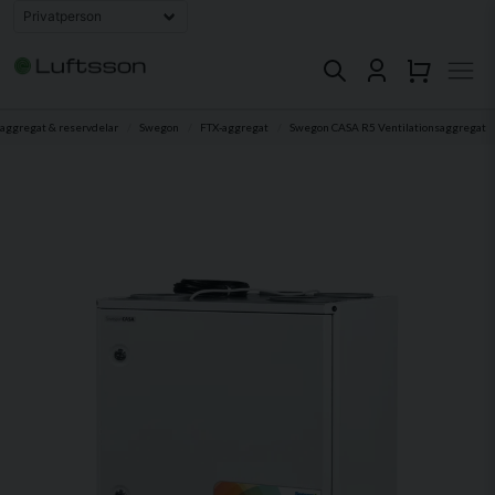
aggregat & reservdelar
Swegon
FTX-aggregat
Swegon CASA R5 Ventilationsaggregat