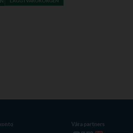
LÄGG I VARUKORGEN
EN
 konto
Våra partners