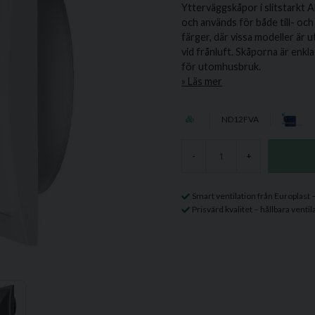
Ytterväggskåpor i slitstarkt
och används för både till- och 
färger, där vissa modeller är
vid frånluft. Skåporna är enkl
för utomhusbruk.
Läs mer
ND12FVA
-
+
Smart ventilation från Europlast
Prisvärd kvalitet – hållbara ven