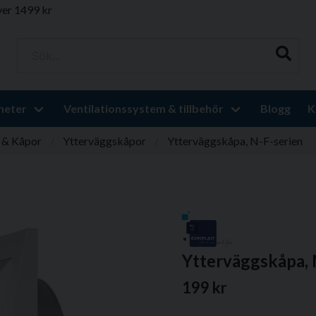
ver 1499 kr
Sök...
heter
Ventilationssystem & tillbehör
Blogg
K
r & Kåpor
Ytterväggskåpor
Ytterväggskåpa, N-F-serien
Ytterväggskåpa, 
199 kr