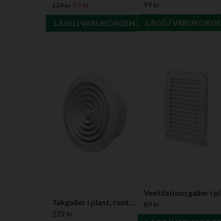
99 kr
99 kr
129 kr
LÄGG I VARUKORG
LÄGG I VARUKORGEN
Vent
Takgaller i plast, runt - finns i flera varianter
89 kr
229 kr