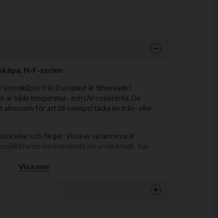
skåpa, N-F-serien
 stormkåpor från Europlast är tillverkade i
ch är både temperatur- och UV-resistenta. De
alternativ för att till exempel täcka en från- eller
 storlekar och färger. Vissa av varianterna är
spjäll/återströmningsskydd (se produktval). Kan
r med skruvar. Tillverkade för utomhusbruk.
Visa mer
stgaller med fast ventil / backspjäll):
148 mm, C: 111 mm, D: 95 mm, ØD: 99 mm, H: 111 mm,
produkten...