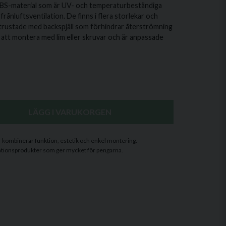
 ABS-material som är UV- och temperaturbeständiga
frånluftsventilation. De finns i flera storlekar och
 utrustade med backspjäll som förhindrar återströmning
a att montera med lim eller skruvar och är anpassade
LÄGG I VARUKORGEN
 – kombinerar funktion, estetik och enkel montering.
tilationsprodukter som ger mycket för pengarna.