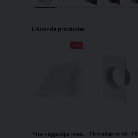
Liknande produkter
-23%
Plast
Ytterväggskåpa i metall - Finns i flera varianter