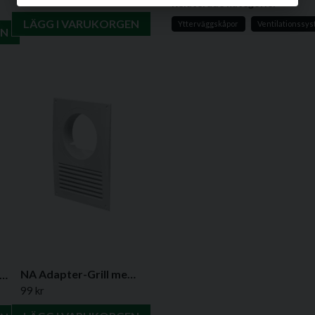
Relaterade kategorier
ND12FV:
A: 190 mm, B: 
mm, H1: 30 mm. Vikt: 0,24
LÄGG I VARUKORGEN
Ytterväggskåpor
Ventilationssys
EN
ND15FV:
A: 190 mm, B: 
mm, H1: 30 mm. Vikt: 0,23
name
Namn
Ja, ni får publicera min
NA Adapter-Grill med Luftdeflektor
ilationsgaller i plast, rektangulära - Flera varianter
99 kr