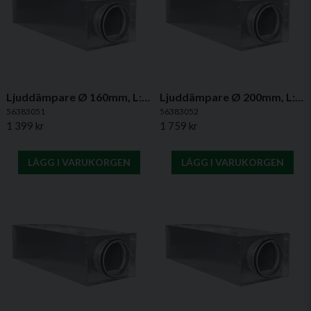
Lätt att installera och underhålla.
Ja, ni får publicera min fråga
Högkvalitativa material som motstår höga luftflöden
utan nedbrytning.
Användningsområden
Ljuddämpare Ø 160mm, L: 1000mm, B: 210mm, H: 210mm
Ljuddämpare Ø 200mm, L: 1000mm, B: 250mm, H: 250mm
Ventilation i bostäder och kommersiella byggnader.
56383051
56383052
System där ljuddämpning är en viktig faktor.
1 399 kr
1 759 kr
Professionella och industriella
ventilationsinstallationer.
Skicka fråga
LÄGG I VARUKORGEN
LÄGG I VARUKORGEN