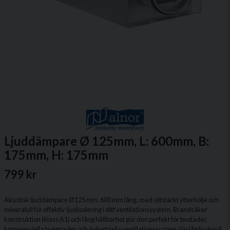
Ljuddämpare Ø 125mm, L: 600mm, B:
175mm, H: 175mm
799 kr
Akustisk ljuddämpare Ø125 mm, 600 mm lång, med slitstarkt ytterhölje och
mineralull för effektiv ljudisolering i ditt ventilationssystem. Brandsäker
konstruktion (klass A1) och lång hållbarhet gör den perfekt för bostäder,
kommersiella byggnader och industriella ventilationssystem där låg ljudnivå