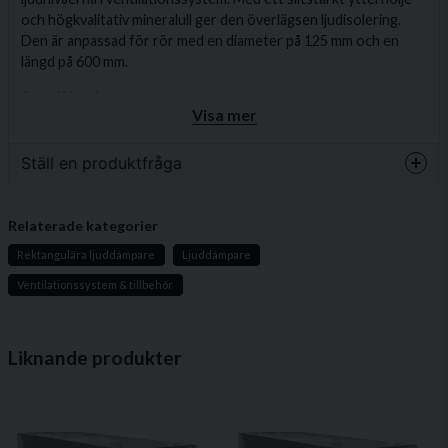
och högkvalitativ mineralull ger den överlägsen ljudisolering.
Den är anpassad för rör med en diameter på 125 mm och en
längd på 600 mm.
Specifikationer
Visa mer
Diameter:
125 mm
Längd:
600 mm
Ställ en produktfråga
Bredd:
175 mm
question
Höjd:
175 mm
Fråga oss något om denna produkten...
Relaterade kategorier
Vikt:
5.6 kg
Rektangulära ljuddämpare
Ljuddämpare
Ljudisoleringsmaterial:
Mineralull
Ventilationssystem & tillbehör
Brandsäkerhetsklass:
A1 enligt EN 13501-1
name
Namn
Termisk ledningsförmåga:
0,037 W/mK vid 10°C
Liknande produkter
Fördelar
email
Effektiv ljudreduktion för ventilationssystem i olika
Mejladress
miljöer.
Brandsäker och tålig konstruktion.