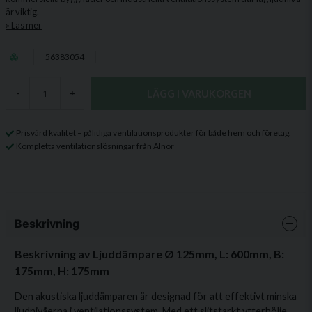
är viktig.
Läs mer
56383054
LÄGG I VARUKORGEN
-
+
Prisvärd kvalitet – pålitliga ventilationsprodukter för både hem och företag.
Kompletta ventilationslösningar från Alnor
Beskrivning
Beskrivning av Ljuddämpare Ø 125mm, L: 600mm, B:
175mm, H: 175mm
Den akustiska ljuddämparen är designad för att effektivt minska
ljudnivåerna i ventilationssystem. Med ett slitstarkt ytterhölje