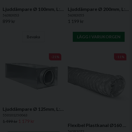
Ljuddämpare Ø 100mm, L: 900mm, B: 210mm, H: 210mm
Ljuddämpare Ø 200mm, L: 600mm, B: 250mm, H: 250mm
56383053
56383055
899 kr
1 199 kr
Bevaka
LÄGG I VARUKORGEN
-21%
-11%
Ljuddämpare Ø 125mm, L: 1200mm, B: 175mm, H: 175mm
550101250063
1 179 kr
1 499 kr
Flexibel Plastkanal Ø160 mm, 6 m - PVC
56383072