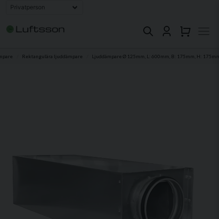
mpare
Rektangulära ljuddämpare
Ljuddämpare Ø 125mm, L: 600mm, B: 175mm, H: 175m