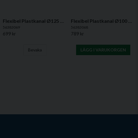
Flexibel Plastkanal Ø125 mm, 6 m - PVC
Flexibel Plastkanal Ø100 mm, 10 m - PVC
56383069
56383068
699 kr
789 kr
Bevaka
LÄGG I VARUKORGEN