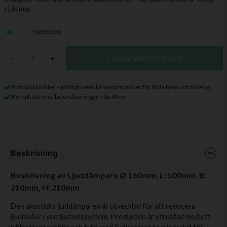
Läs mer
56383050
LÄGG I VARUKORGEN
-
+
Prisvärd kvalitet – pålitliga ventilationsprodukter för både hem och företag.
Kompletta ventilationslösningar från Alnor
Beskrivning
Beskrivning av Ljuddämpare Ø 160mm, L: 500mm, B:
210mm, H: 210mm
Den akustiska ljuddämparen är utvecklad för att reducera
ljudnivåer i ventilationssystem. Produkten är utrustad med ett