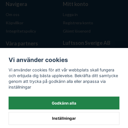
Navigera
Mitt konto
Om oss
Logga in
Köpvillkor
Registrera konto
Integritetspolicy
Glömt lösenord
Luftsson Sverige AB
Våra partners
Behöver du ventilation? Vi
hjälper dig att välja rätt
Vi använder cookies
lösning. Hos Luftsson.se får
Vi använder cookies för att vår webbplats skall fungera
du personlig service, bra priser
och erbjuda dig bästa upplevelse. Bekräfta ditt samtycke
och produkter för både hem
genom att trycka på godkänn alla eller anpassa via
och företag.
inställningar
Org.nr: 559476-1743
E-post:
kontakt@luftsson.se
Godkänn alla
Inställningar