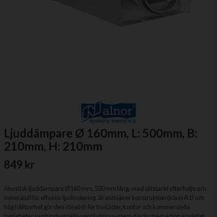
Ljuddämpare Ø 160mm, L: 500mm, B:
210mm, H: 210mm
849 kr
Akustisk ljuddämpare Ø160 mm, 500 mm lång, med slitstarkt ytterhölje och
mineralull för effektiv ljudisolering. Brandsäker konstruktion (klass A1) och
hög hållbarhet gör den idealisk för bostäder, kontor och kommersiella
fastigheter samt industriella ventilationssystem där ljudreduktion är viktigt.