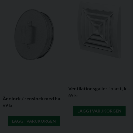
tätning,
Ø200 mm
ESHS250
Ändlock
250 mm
43 mm
med
handtag och
tätning,
Ø250 mm
ESHS315
Ändlock
315 mm
43 mm
med
handtag och
tätning,
Ventilationsgaller i plast, kvadratiskt med insektsskydd- Flera varianter
Ø315 mm
69 kr
Ändlock / renslock med handtag utan tätning – (flera diametrar)
Installation
69 kr
LÄGG I VARUKORGEN
ESHS-ändlock trycks in i kanaländen via hananslutning. Den
integrerade EPDM-tätningen ger hög täthet och handtaget
LÄGG I VARUKORGEN
gör locket lätt att öppna och stänga vid behov.