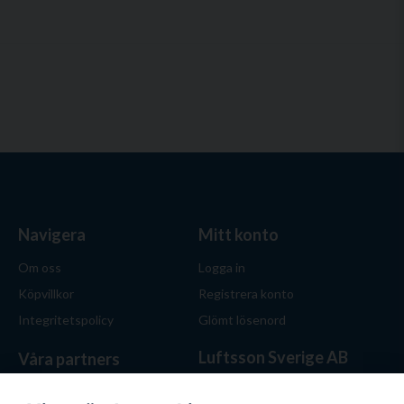
Navigera
Mitt konto
Om oss
Logga in
Köpvillkor
Registrera konto
Integritetspolicy
Glömt lösenord
Luftsson Sverige AB
Våra partners
Behöver du ventilation? Vi
hjälper dig att välja rätt