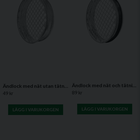
handtag och
tätning,
Ø150 mm
ESHS160
Ändlock
160 mm
33 mm
med
handtag och
tätning,
Ø160 mm
ESHS180
Ändlock
180 mm
33 mm
med
Ändlock med nät och tätning – (flera diametrar)
Ändlock med nät utan tätning – (flera diametrar)
handtag och
89 kr
49 kr
tätning,
Ø180 mm
LÄGG I VARUKORGEN
LÄGG I VARUKORGEN
ESHS200
Ändlock
200 mm
33 mm
med
handtag och