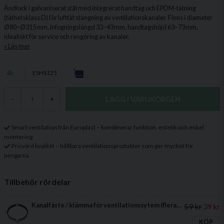
Ändlock i galvaniserat stål med integrerat handtag och EPDM-tätning
(täthetsklass D) för lufttät stängning av ventilationskanaler. Finns i diameter
Ø80–Ø315 mm, infogningslängd 33–43 mm, handtagshöjd 63–73 mm,
idealiskt för service och rengöring av kanaler.
Läs mer
ESHS125
LÄGG I VARUKORGEN
-
+
Smart ventilation från Europlast – kombinerar funktion, estetik och enkel
montering.
Prisvärd kvalitet – hållbara ventilationsprodukter som ger mycket för
pengarna.
Tillbehör rördelar
Kanalfäste / klämma för ventilationssytem (flera storlekar)
59 kr
39 kr
KÖP