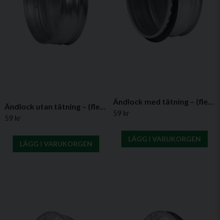
ESHS80
Ändlock
80 mm
33 mm
med
handtag och
tätning, Ø80
mm
Skicka fråga
ESHS100
Ändlock
100 mm
33 mm
med
handtag och
Ändlock med tätning – (flera diametrar)
Ändlock utan tätning – (flera diametrar)
tätning,
59 kr
59 kr
Ø100 mm
LÄGG I VARUKORGEN
ESHS125
Ändlock
125 mm
33 mm
LÄGG I VARUKORGEN
med
handtag och
tätning,
Ø125 mm
ESHS150
Ändlock
150 mm
33 mm
med