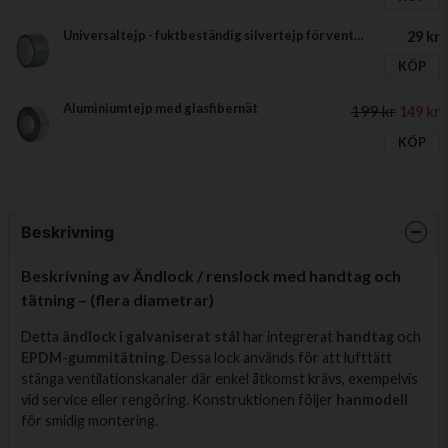
Universaltejp - fuktbeständig silvertejp för ventilationskanaler
29 kr
KÖP
Aluminiumtejp med glasfibernät
199 kr
149 kr
KÖP
Beskrivning
Beskrivning av Ändlock / renslock med handtag och
tätning – (flera diametrar)
Detta
ändlock i galvaniserat stål
har integrerat
handtag
och
EPDM-gummitätning
. Dessa lock används för att lufttätt
stänga ventilationskanaler där enkel åtkomst krävs, exempelvis
vid service eller rengöring. Konstruktionen följer
hanmodell
för smidig montering.