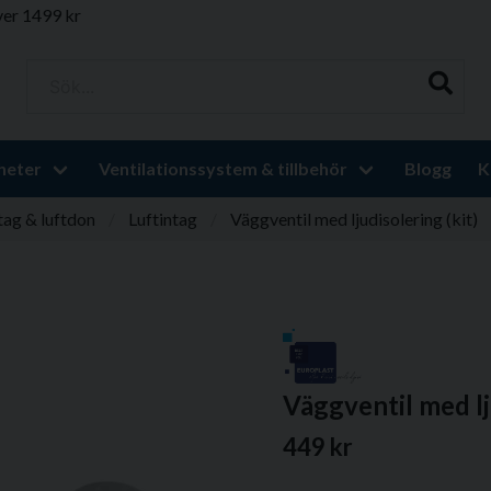
ver 1499 kr
Sök...
heter
Ventilationssystem & tillbehör
Blogg
K
tag & luftdon
Luftintag
Väggventil med ljudisolering (kit)
Väggventil med lj
449 kr