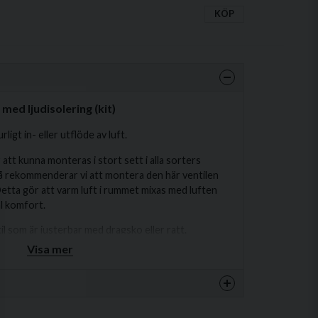
KÖP
med ljudisolering (kit)
ligt in- eller utflöde av luft.
att kunna monteras i stort sett i alla sorters
å rekommenderar vi att montera den här ventilen
 Detta gör att varm luft i rummet mixas med luften
mal komfort.
l som är justerbar med dragsko eller ratt.
 med ljudisolering, vilket minskar "vinande" ljud
Visa mer
tå i en här typen av ventilationssystem. Det finns
mm, pollen och insekter från att ta sig in i utrymmet.