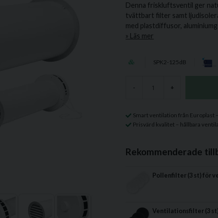
Denna friskluftsventil ger natur
tvättbart filter samt ljudisol
med plastdiffusor, aluminiumga
Läs mer
SPK2-125dB
-
+
Smart ventilation från Europlast
Prisvärd kvalitet – hållbara ven
Rekommenderade till
Pollenfilter (3 st) för
Ventilationsfilter (3 st