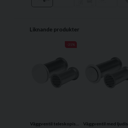
Liknande produkter
-21%
Väggventil teleskopisk med ljudisolering, metall (kit)