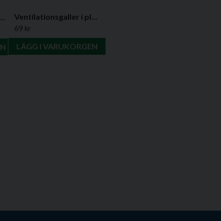
Ventilationsgaller i plast, kvadratiskt med insektsskydd- Flera varianter
ilationsgaller i plast, rektangulära - Flera varianter
69 kr
LÄGG I VARUKORGEN
EN