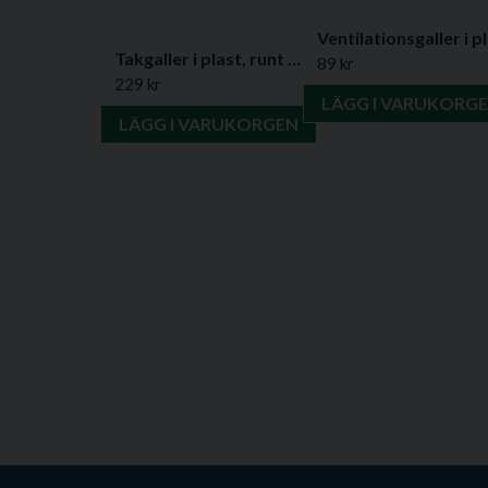
Vent
Takgaller i plast, runt - finns i flera varianter
89 kr
229 kr
LÄGG I VARUKORG
LÄGG I VARUKORGEN