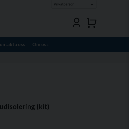
ontakta oss
Om oss
udisolering (kit)