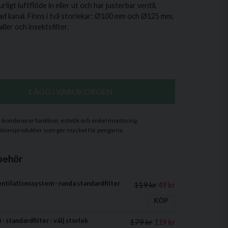
ligt luftflöde in eller ut och har justerbar ventil,
erad kanal. Finns i två storlekar: Ø100 mm och Ø125 mm,
ller och insektsfilter.
LÄGG I VARUKORGEN
 – kombinerar funktion, estetik och enkel montering.
tilationsprodukter som ger mycket för pengarna.
behör
 ventilationssystem - runda standardfilter
119 kr
49 kr
KÖP
) - standardfilter - välj storlek
179 kr
119 kr