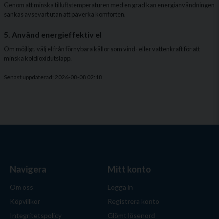
Genom att minska tilluftstemperaturen med en grad kan energianvändningen
sänkas avsevärt utan att påverka komforten.
5. Använd energieffektiv el
Om möjligt, välj el från förnybara källor som vind- eller vattenkraft för att
minska koldioxidutsläpp.
Senast uppdaterad: 2026-08-08 02:18
Navigera
Mitt konto
Om oss
Logga in
Köpvillkor
Registrera konto
Integritetspolicy
Glömt lösenord