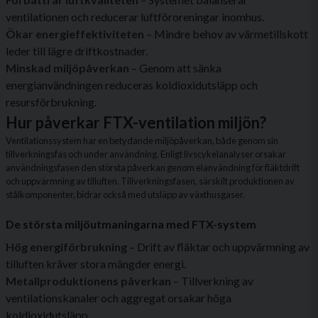
ventilationen och reducerar luftföroreningar inomhus.
Ökar energieffektiviteten
– Mindre behov av värmetillskott
leder till lägre driftkostnader.
Minskad miljöpåverkan
– Genom att sänka
energianvändningen reduceras koldioxidutsläpp och
resursförbrukning.
Hur påverkar FTX-ventilation miljön?
Ventilationssystem har en betydande miljöpåverkan, både genom sin
tillverkningsfas och under användning. Enligt livscykelanalyser orsakar
användningsfasen den största påverkan genom elanvändning för fläktdrift
och uppvärmning av tilluften. Tillverkningsfasen, särskilt produktionen av
stålkomponenter, bidrar också med utsläpp av växthusgaser.
De största miljöutmaningarna med FTX-system
Hög energiförbrukning
– Drift av fläktar och uppvärmning av
tilluften kräver stora mängder energi.
Metallproduktionens påverkan
– Tillverkning av
ventilationskanaler och aggregat orsakar höga
koldioxidutsläpp.