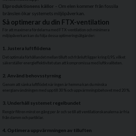
Elproduktionens källor
– Om elen kommer från fossila
bränslen ökar systemets miljöpåverkan.
Så optimerar du din FTX-ventilation
För att maximera fördelarna med FTX-ventilation och minimera
miljöpåverkan kan du följa dessa optimeringsåtgärder:
1. Justera luftflödena
Det optimala förhållandet mellan tilluft och frånluft ligger kring 0,95, vilket
säkerställer energieffektivitet utan att kompromissa med luftkvaliteten.
2. Använd behovsstyrning
Genom att sänka luftflödet när ingen är hemma kan du minska
energianvändningen med upp till 30 % och uppvärmningsbehovet med 20 %.
3. Underhåll systemet regelbundet
Rengör filtren minst en gång per år och se till att ventilationskanalerna är fria
från damm och partiklar.
4. Optimera uppvärmningen av tilluften