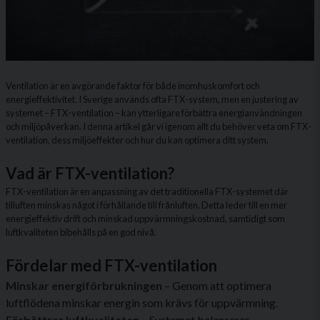
Ventilation är en avgörande faktor för både inomhuskomfort och
energieffektivitet. I Sverige används ofta FTX-system, men en justering av
systemet – FTX-ventilation – kan ytterligare förbättra energianvändningen
och miljöpåverkan. I denna artikel går vi igenom allt du behöver veta om FTX-
ventilation, dess miljöeffekter och hur du kan optimera ditt system.
Vad är FTX-ventilation?
FTX-ventilation är en anpassning av det traditionella FTX-systemet där
tilluften minskas något i förhållande till frånluften. Detta leder till en mer
energieffektiv drift och minskad uppvärmningskostnad, samtidigt som
luftkvaliteten bibehålls på en god nivå.
Fördelar med FTX-ventilation
Minskar energiförbrukningen
– Genom att optimera
luftflödena minskar energin som krävs för uppvärmning.
Förbättrar luftkvaliteten
– Systemet balanserar