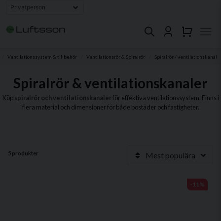
Ventilationssystem & tillbehör
Ventilationsrör & Spiralrör
Spiralrör / ventilationskanal
Spiralrör & ventilationskanaler
Köp
spiralrör och ventilationskanaler
för effektiva ventilationssystem. Finns i
flera material och dimensioner för både bostäder och fastigheter.
5 produkter
Mest populära
-11%