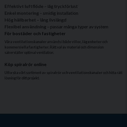
Effektivt luftflöde
– låg tryckförlust
Enkel montering
– smidig installation
Hög hållbarhet
– lång livslängd
Flexibel användning
– passar många typer av system
För bostäder och fastigheter
Våra
ventilationskanaler
används i både
villor
,
lägenheter
och
kommersiella fastigheter
. Rätt val av material och dimension
säkerställer optimal ventilation.
Köp spiralrör online
Utforska vårt sortiment av
spiralrör och ventilationskanaler
och hitta rätt
lösning för ditt projekt.