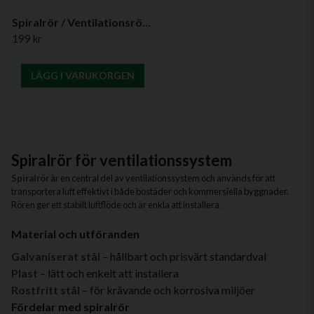
Spiralrör / Ventilationsrör i flera längder & diametrar 2 - 3 meter
199 kr
LÄGG I VARUKORGEN
Spiralrör för ventilationssystem
Spiralrör
är en central del av ventilationssystem och används för att
transportera luft effektivt i både bostäder och kommersiella byggnader.
Rören ger ett stabilt luftflöde och är enkla att installera.
Material och utföranden
Galvaniserat stål
– hållbart och prisvärt standardval
Plast
– lätt och enkelt att installera
Rostfritt stål
– för krävande och korrosiva miljöer
Fördelar med spiralrör