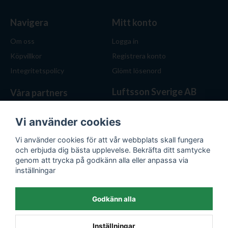
Navigera
Mitt konto
Om oss
Logga in
Köpvillkor
Registrera konto
Integritetspolicy
Glömt lösenord
Luftsson Sverige AB
Våra partners
Behöver du ventilation? Vi
hjälper dig att välja rätt
Vi använder cookies
lösning. Hos Luftsson.se får
Vi använder cookies för att vår webbplats skall fungera
du personlig service, bra priser
och erbjuda dig bästa upplevelse. Bekräfta ditt samtycke
och produkter för både hem
genom att trycka på godkänn alla eller anpassa via
och företag.
inställningar
Org.nr: 559476-1743
E-post:
kontakt@luftsson.se
Godkänn alla
Inställningar