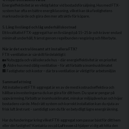
Energieffektivitet är en viktig faktor vid bostadsförsäljning. Hus med FTX-
system har ofta en bättre energiklassning, vilket kan öka fastighetens
marknadsvärde och göra den mer attraktiv för köpare.
5. Lång livslängd och låg underhållskostnad
Ett kvalitativt FTX-aggregat har en livslängd på 15–25 år och kräver endast
minimalt underhåll, främst genom regelbunden rengöring och filterbyte.
När är det extra lönsamt att installera FTX?
FTX-ventilation är särskilt fördelaktigt i:
🏡 Nybyggda och välisolerade hus – där energieffektivitet är en prioritet
🏠 Äldre hus med dålig ventilation – för att förbättra inomhusklimatet
🏢 Fastigheter och kontor – där bra ventilation är viktigt för arbetsmiljön
Sammanfattning
Att installera ett FTX-aggregat är en av de mest kostnadseffektiva och
hållbara investeringarna du kan göra för ditt hem. Du sparar pengar på
uppvärmning, förbättrar inomhusklimatet, minskar miljöpåverkan och höjer
bostadens värde. Med rätt system och korrekt installation kan du njuta av
frisk luft året runt – samtidigt som du får en betydligt lägre energiräkning.
Har du funderingar kring vilket FTX-aggregat som passar bäst för ditt hem
eller din fastighet? Kontakta oss på
Luftsson
så hjälper vi dig att hitta den