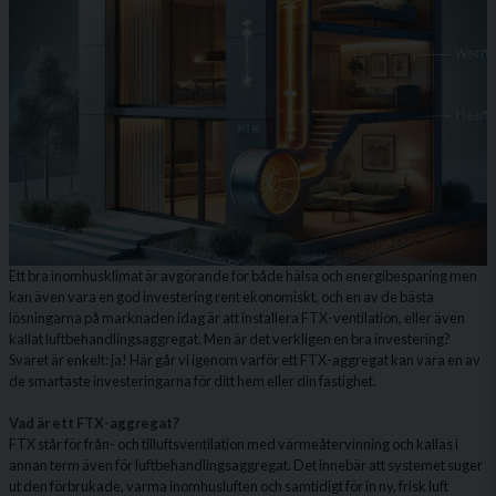
Ett bra inomhusklimat är avgörande för både hälsa och energibesparing men
kan även vara en god investering rent ekonomiskt, och en av de bästa
lösningarna på marknaden idag är att installera FTX-ventilation, eller även
kallat luftbehandlingsaggregat. Men är det verkligen en bra investering?
Svaret är enkelt: ja! Här går vi igenom varför ett FTX-aggregat kan vara en av
de smartaste investeringarna för ditt hem eller din fastighet.
Vad är ett FTX-aggregat?
FTX står för från- och tilluftsventilation med värmeåtervinning och kallas i
annan term även för luftbehandlingsaggregat. Det innebär att systemet suger
ut den förbrukade, varma inomhusluften och samtidigt för in ny, frisk luft