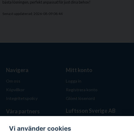
bästa lösningen, perfekt anpassat för just dina behov!
Senast uppdaterad: 2026-08-09 08:44
Navigera
Mitt konto
Om oss
Logga in
Köpvillkor
Registrera konto
Integritetspolicy
Glömt lösenord
Luftsson Sverige AB
Våra partners
Behöver du ventilation? Vi
hjälper dig att välja rätt
Vi använder cookies
lösning. Hos Luftsson.se får