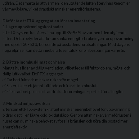
utifrån. Det smarta är att värmen i den utgående luften återvinns genom en
värmeväxlare, vilket drastiskt minskar energiförlusterna.
Därför är ett FTX-aggregat en lönsam investering
1. Lägre uppvärmningskostnader
Ett FTX-system kan återvinna upp till 85–95 % av värmen i den utgående
luften. Detta betyder att du kan sänka energiförbrukningen för uppvärmning
med upp till 30–50 %, beroende på bostadens förutsättningar. Med dagens
höga elpriser kan detta innebära tusentals kronor i besparingar varje år.
2. Bättre inomhusklimat och hälsa
Många hus lider av dålig ventilation, vilket leder till fuktproblem, mögel och
dålig luftkvalitet. Ett FTX-aggregat:
✅ Tar bort fukt och minskar risken för mögel
✅ Säkerställer ett jämnt luftflöde och fräsch inomhusluft
✅ Filtrerar bort pollen och andra luftföroreningar – perfekt för allergiker
3. Minskad miljöpåverkan
Eftersom ett FTX-system kraftigt minskar energibehovet för uppvärmning
bidrar det till en lägre koldioxidutsläpp. Genom att minska värmeförlusten i
huset kan du minska behovet av fossila bränslen och göra din bostad mer
energieffektiv.
4. Höjer bostadens värde