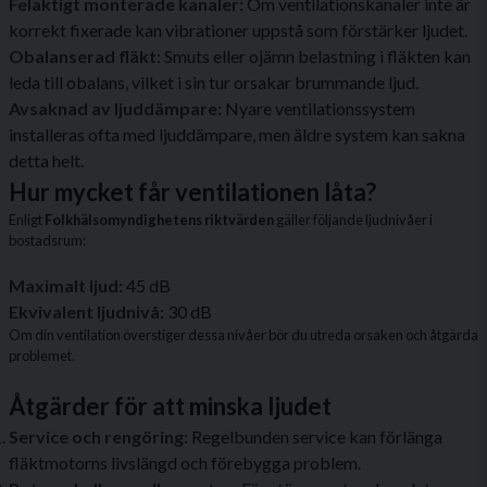
Felaktigt monterade kanaler:
Om ventilationskanaler inte är
korrekt fixerade kan vibrationer uppstå som förstärker ljudet.
Obalanserad fläkt:
Smuts eller ojämn belastning i fläkten kan
leda till obalans, vilket i sin tur orsakar brummande ljud.
Avsaknad av ljuddämpare:
Nyare ventilationssystem
installeras ofta med ljuddämpare, men äldre system kan sakna
detta helt.
Hur mycket får ventilationen låta?
Enligt
Folkhälsomyndighetens riktvärden
gäller följande ljudnivåer i
bostadsrum:
Maximalt ljud:
45 dB
Ekvivalent ljudnivå:
30 dB
Om din ventilation överstiger dessa nivåer bör du utreda orsaken och åtgärda
problemet.
Åtgärder för att minska ljudet
Service och rengöring:
Regelbunden service kan förlänga
fläktmotorns livslängd och förebygga problem.