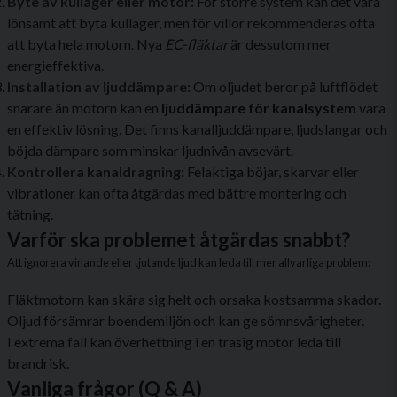
Byte av kullager eller motor:
För större system kan det vara
lönsamt att byta kullager, men för villor rekommenderas ofta
att byta hela motorn. Nya
EC-fläktar
är dessutom mer
energieffektiva.
Installation av ljuddämpare:
Om oljudet beror på luftflödet
snarare än motorn kan en
ljuddämpare för kanalsystem
vara
en effektiv lösning. Det finns kanalljuddämpare, ljudslangar och
böjda dämpare som minskar ljudnivån avsevärt.
Kontrollera kanaldragning:
Felaktiga böjar, skarvar eller
vibrationer kan ofta åtgärdas med bättre montering och
tätning.
Varför ska problemet åtgärdas snabbt?
Att ignorera vinande eller tjutande ljud kan leda till mer allvarliga problem:
Fläktmotorn kan skära sig helt och orsaka kostsamma skador.
Oljud försämrar boendemiljön och kan ge sömnsvårigheter.
I extrema fall kan överhettning i en trasig motor leda till
brandrisk.
Vanliga frågor (Q & A)