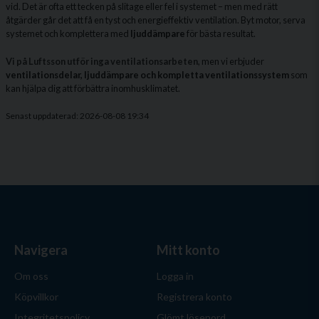
vid. Det är ofta ett tecken på slitage eller fel i systemet – men med rätt
åtgärder går det att få en tyst och energieffektiv ventilation. Byt motor, serva
systemet och komplettera med
ljuddämpare
för bästa resultat.
Vi på Luftsson utför inga ventilationsarbeten
, men vi erbjuder
ventilationsdelar, ljuddämpare och kompletta ventilationssystem
som
kan hjälpa dig att förbättra inomhusklimatet.
Senast uppdaterad: 2026-08-08 19:34
Navigera
Mitt konto
Om oss
Logga in
Köpvillkor
Registrera konto
Integritetspolicy
Glömt lösenord