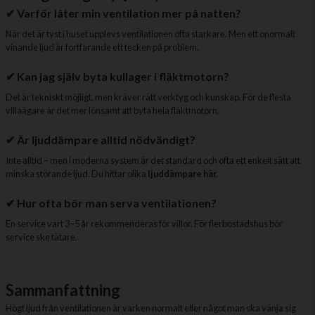
✔ Varför låter min ventilation mer på natten?
När det är tyst i huset upplevs ventilationen ofta starkare. Men ett onormalt
vinande ljud är fortfarande ett tecken på problem.
✔ Kan jag själv byta kullager i fläktmotorn?
Det är tekniskt möjligt, men kräver rätt verktyg och kunskap. För de flesta
villaägare är det mer lönsamt att byta hela fläktmotorn.
✔ Är ljuddämpare alltid nödvändigt?
Inte alltid – men i moderna system är det standard och ofta ett enkelt sätt att
minska störande ljud. Du hittar olika
ljuddämpare här
.
✔ Hur ofta bör man serva ventilationen?
En service vart 3–5 år rekommenderas för villor. För flerbostadshus bör
service ske tätare.
Sammanfattning
Högt ljud från ventilationen är varken normalt eller något man ska vänja sig