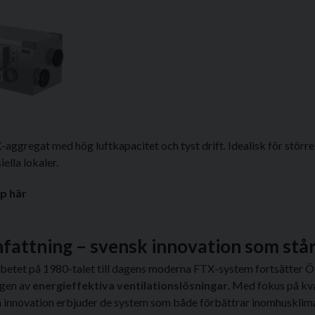
-aggregat med hög luftkapacitet och tyst drift. Idealisk för störr
ella lokaler.
p här
attning – svensk innovation som står
rbetet på 1980-talet till dagens moderna FTX-system fortsätter Ö
ngen av
energieffektiva ventilationslösningar
. Med fokus på kva
h innovation erbjuder de system som både förbättrar inomhusklim