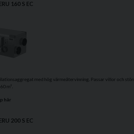
ERU 160 S EC
tilationsaggregat med hög värmeåtervinning. Passar villor och stör
160 m².
p här
ERU 200 S EC