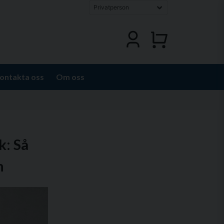
ontakta oss
Om oss
k: Så
n