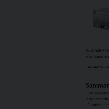
Kraftfullt FTX
eller kommersi
Läs mer & kö
Sammanf
Från pionjära
leda utveckli
hållbarhet oc