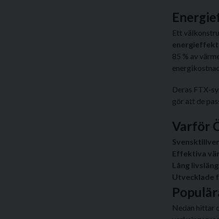
Energief
Ett välkonstr
energieffekt
85 % av värme
energikostnad
Deras FTX-sys
gör att de pas
Varför 
Svensktillve
Effektiva v
Lång livslän
Utvecklade f
Populär
Nedan hittar 