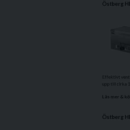
Östberg H
Effektivt ven
upp till cirka 
Läs mer & kö
Östberg H