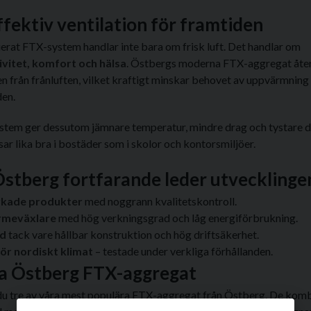
fektiv ventilation för framtiden
uerat FTX-system handlar inte bara om frisk luft. Det handlar om
ivitet, komfort och hälsa
. Östbergs moderna FTX-aggregat återv
n från frånluften, vilket kraftigt minskar behovet av uppvärmning
en.
tem ger dessutom jämnare temperatur, mindre drag och tystare dri
sar lika bra i bostäder som i skolor och kontorsmiljöer.
Östberg fortfarande leder utvecklinge
rkade produkter
med noggrann kvalitetskontroll.
ärmeväxlare
med hög verkningsgrad och låg energiförbrukning.
gd
tack vare hållbar konstruktion och hög driftsäkerhet.
ör nordiskt klimat
– testade under verkliga förhållanden.
a Östberg FTX-aggregat
du tre av våra mest populära FTX-aggregat från Östberg. De kom