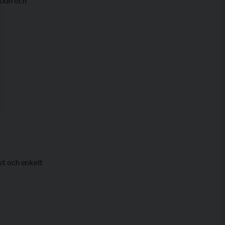
tion och
st och enkelt