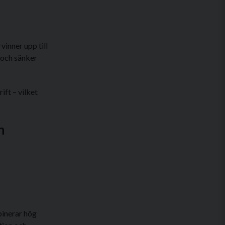
inner upp till
 och sänker
ft – vilket
n
binerar hög