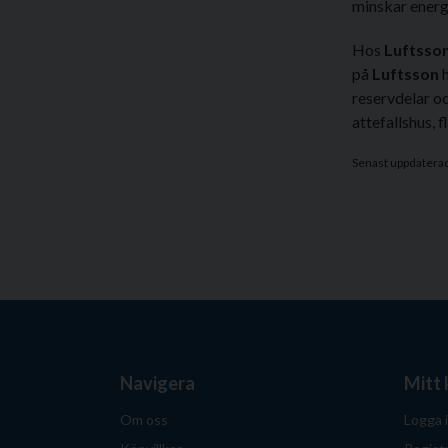
minskar energ
Hos
Luftsson
på
Luftsson
h
reservdelar oc
attefallshus, 
Senast uppdatera
Navigera
Mitt
Om oss
Logga 