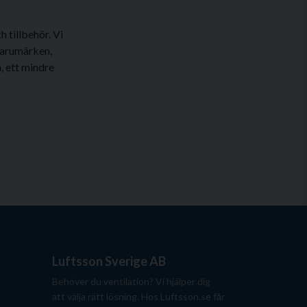
 tillbehör. Vi
varumärken,
a, ett mindre
Luftsson Sverige AB
Behöver du ventilation? Vi hjälper dig
att välja rätt lösning. Hos Luftsson.se får