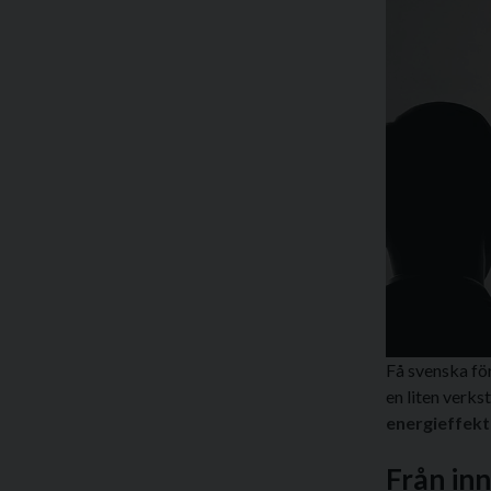
Få svenska fö
en liten verkst
energieffek
Från inn