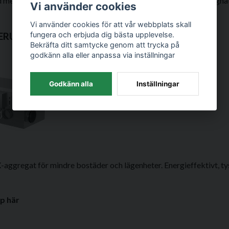
 med tyst drift och enkel installation – perfekt för både nybyggna
Vi använder cookies
Vi använder cookies för att vår webbplats skall
fungera och erbjuda dig bästa upplevelse.
ERU 100 S EC
Bekräfta ditt samtycke genom att trycka på
godkänn alla eller anpassa via inställningar
Godkänn alla
Inställningar
ggregat för mindre bostäder och lägenheter. Energieffektivt, ty
p här