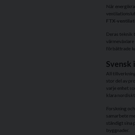
När energikra
ventilationslu
FTX-ventilat
Deras teknik 
värmeväxlare 
förbättrade lu
Svensk i
All tillverkni
stor del av pr
varje enhet s
klara nordiskt 
Forskning och
samarbete med 
ständigt sina 
byggnader.