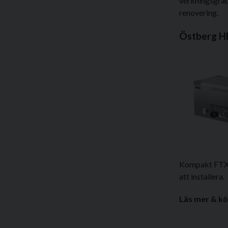
verkningsgrad
renovering.
Östberg H
Kompakt FTX-a
att installera.
Läs mer & kö