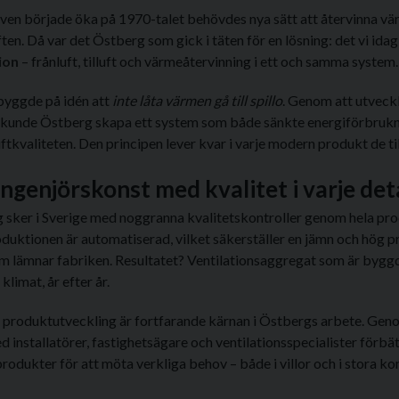
ven började öka på 1970-talet behövdes nya sätt att återvinna vä
ften. Då var det Östberg som gick i täten för en lösning: det vi id
ion
– frånluft, tilluft och värmeåtervinning i ett och samma system.
byggde på idén att
inte låta värmen gå till spillo
. Genom att utveck
kunde Östberg skapa ett system som både sänkte energiförbruk
ftkvaliteten. Den principen lever kvar i varje modern produkt de ti
ngenjörskonst med kvalitet i varje deta
ng sker i Sverige med noggranna kvalitetskontroller genom hela pro
oduktionen är automatiserad, vilket säkerställer en jämn och hög 
om lämnar fabriken. Resultatet? Ventilationsaggregat som är byggd
klimat, år efter år.
 produktutveckling är fortfarande kärnan i Östbergs arbete. Gen
installatörer, fastighetsägare och ventilationsspecialister förbät
produkter för att möta verkliga behov – både i villor och i stora k