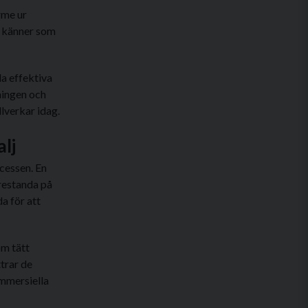
rme ur
ag känner som
la effektiva
ningen och
llverkar idag.
lj
cessen. En
prestanda på
a för att
om tätt
trar de
ommersiella