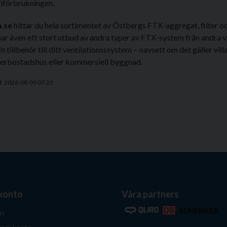
iförbrukningen.
.se
hittar du hela sortimentet av Östbergs FTX-aggregat, filter och
ar även ett stort utbud av andra typer av FTX-system från andra 
h tillbehör till ditt ventilationsssystem – oavsett om det gäller vill
flerbostadshus eller kommersiell byggnad.
d: 2026-08-09 07:23
 konto
Våra partners
in