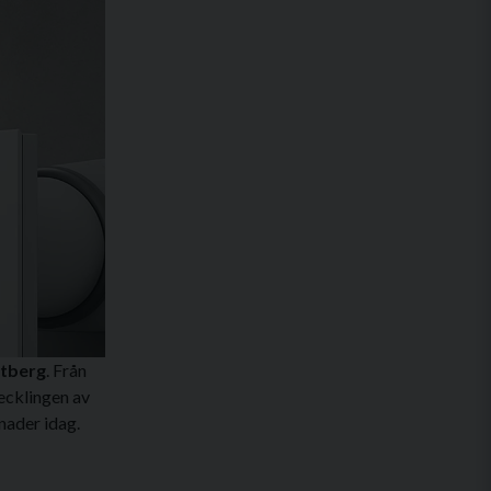
tberg
. Från
vecklingen av
nader idag.