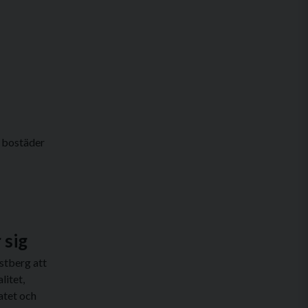
e bostäder
 sig
stberg att
litet,
atet och