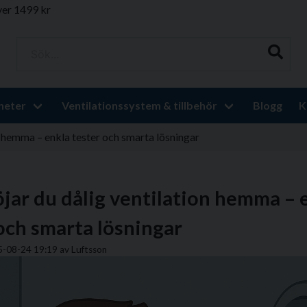
ver 1499 kr
Sök...
heter
Ventilationssystem & tillbehör
Blogg
K
on hemma – enkla tester och smarta lösningar
öjar du dålig ventilation hemma – 
och smarta lösningar
5-08-24 19:19 av Luftsson