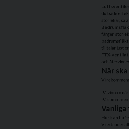
Luftsventiler
du både effekti
storlekar, så a
Badrumsfläk
färger, storle
badrumsfläkt 
tilltalar just e
FTX-ventilat
och återvinne
När ska
Vi rekommender
På vintern när
På sommaren fö
Vanliga 
Hur kan Luft
Vi erbjuder al