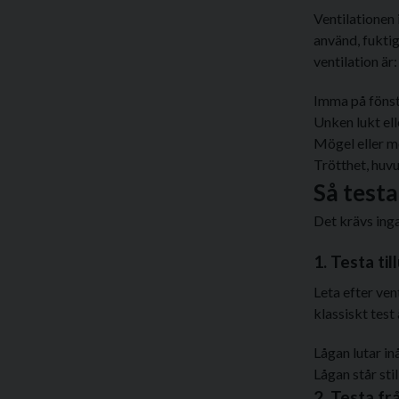
Ventilationen i
använd, fuktig 
ventilation är:
Imma på fönst
Unken lukt ell
Mögel eller m
Trötthet, huvu
Så test
Det krävs inga
1. Testa til
Leta efter ve
klassiskt test 
Lågan lutar inå
Lågan står sti
2. Testa fr