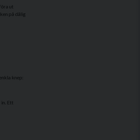
föra ut
ken på dålig
 enkla knep:
in. Ett