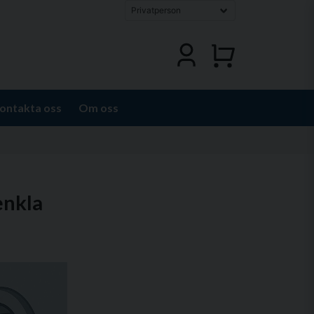
ontakta oss
Om oss
enkla