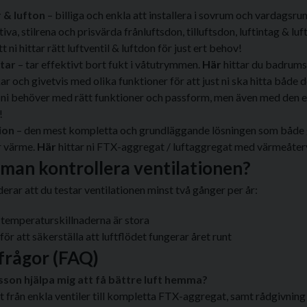
 & lufton
– billiga och enkla att installera i sovrum och vardagsru
va, stilrena och prisvärda frånluftsdon, tilluftsdon, luftintag & luft
tt ni hittar rätt luftventil & luftdon för just ert behov!
tar
– tar effektivt bort fukt i våtutrymmen.
Här
hittar du badrumsf
kar och givetvis med olika funktioner för att just ni ska hitta både 
ni behöver med rätt funktioner och passform, men även med den 
r!
ion
– den mest kompletta och grundläggande lösningen som både ge
r värme.
Här
hittar ni FTX-aggregat / luftaggregat med värmeåter
 man kontrollera ventilationen?
ar att du testar ventilationen minst två gånger per år:
 temperaturskillnaderna är stora
r att säkerställa att luftflödet fungerar året runt
frågor (FAQ)
sson hjälpa mig att få bättre luft hemma?
lt från enkla ventiler till kompletta FTX-aggregat, samt rådgivning 