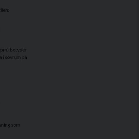
ilen:
 ppm) betyder
ta i sovrum på
ösning som