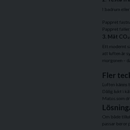
I badrum eller
Pappret fastn
Pappret faller
3. Mät CO₂
Ett modernt s
att luften är s
morgonen – då
Fler tec
Luften känns 
Dålig lukt i k
Matos som drö
Lösning
Om både tilluf
passar beror 