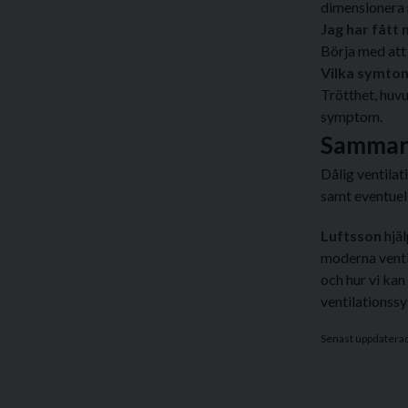
dimensionera 
Jag har fått
Börja med att 
Vilka symtom
Trötthet, huvu
symptom.
Samman
Dålig ventilat
samt eventuell
Luftsson
hjäl
moderna venti
och hur vi kan
ventilationss
Senast uppdatera