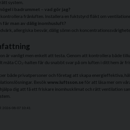
rätt system.
 mögel i badrummet – vad gör jag?
kontrollera frånluften. Installera en fuktstyrd fläkt om ventilation
 får man av dålig inomhusluft?
dvärk, allergiska besvär, dålig sömn och koncentrationssvårighete
fattning
ion är vanligt men enkelt att testa. Genom att kontrollera både tillu
t mäta CO₂-halten får du snabbt svar på om luften i ditt hem är fris
per både privatpersoner och företag att skapa energieffektiva, hå
lationslösningar. Besök
www.luftsson.se
för att läsa mer om vå
 hjälpa dig att få ett friskare inomhusklimat och rätt ventilation sa
ystem.
d: 2026-08-07 10:41