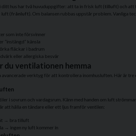
 ditt hus har två huvuduppgifter: att ta in frisk luft (
tilluft
) och att 
luft (
frånluft
). Om balansen rubbas uppstår problem. Vanliga tec
er som inte försvinner
er ”instängd” känsla
örka fläckar i badrum
dvärk eller allergiska besvär
ar du ventilationen hemma
 avancerade verktyg för att kontrollera inomhusluften. Här är tre
luften
ntiler i sovrum och vardagsrum. Känn med handen om luft strömmar 
är att hålla en tändare eller ett ljus framför ventilen:
t → bra tilluft
lla → ingen ny luft kommer in
ånluften