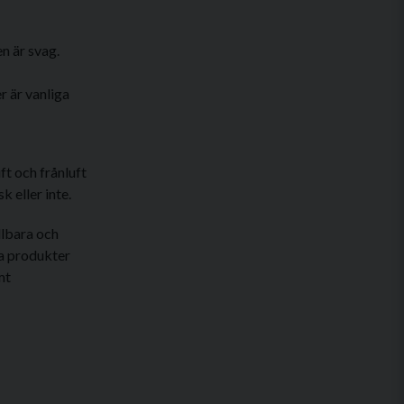
en är svag.
r är vanliga
ft och frånluft
k eller inte.
llbara och
ra produkter
mt