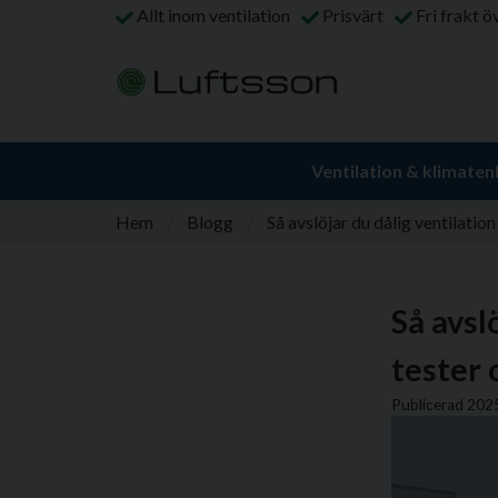
Allt inom ventilation
Prisvärt
Fri frakt ö
Ventilation & klimaten
Hem
Blogg
Så avslöjar du dålig ventilati
Så avsl
tester 
Publicerad 202