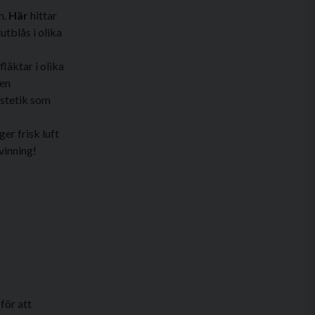
m.
Här
hittar
utblås i olika
läktar i olika
den
estetik som
r frisk luft
vinning!
för att