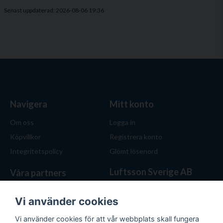
Senast uppdaterad: 2026-08-06 19:36
Navigera
Mitt konto
Om oss
Logga in
Köpvillkor
Registrera konto
Integritetspolicy
Glömt lösenord
Luftsson Sverige AB
Våra partners
Behöver du ventilation? Vi
hjälper dig att välja rätt
Vi använder cookies
lösning. Hos Luftsson.se får
Vi använder cookies för att vår webbplats skall fungera
du personlig service, bra priser