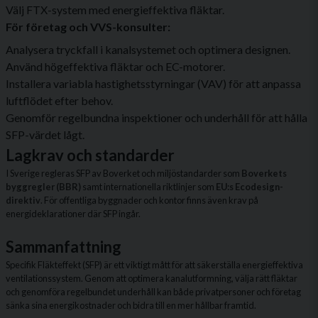
Välj FTX-system med energieffektiva fläktar.
För företag och VVS-konsulter:
Analysera tryckfall i kanalsystemet och optimera designen.
Använd högeffektiva fläktar och EC-motorer.
Installera variabla hastighetsstyrningar (VAV) för att anpassa
luftflödet efter behov.
Genomför regelbundna inspektioner och underhåll för att hålla
SFP-värdet lågt.
Lagkrav och standarder
I Sverige regleras SFP av Boverket och miljöstandarder som
Boverkets
byggregler (BBR)
samt internationella riktlinjer som
EU:s Ecodesign-
direktiv
. För offentliga byggnader och kontor finns även krav på
energideklarationer där SFP ingår.
Sammanfattning
Specifik Fläkteffekt (SFP) är ett viktigt mått för att säkerställa energieffektiva
ventilationssystem. Genom att optimera kanalutformning, välja rätt fläktar
och genomföra regelbundet underhåll kan både privatpersoner och företag
sänka sina energikostnader och bidra till en mer hållbar framtid.