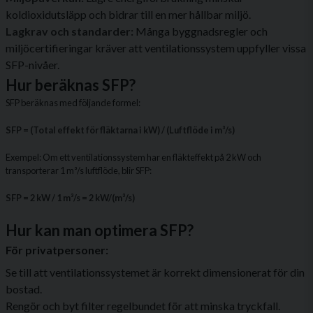
koldioxidutsläpp och bidrar till en mer hållbar miljö.
Lagkrav och standarder:
Många byggnadsregler och
miljöcertifieringar kräver att ventilationssystem uppfyller vissa
SFP-nivåer.
Hur beräknas SFP?
SFP beräknas med följande formel:
SFP = (Total effekt för fläktarna i kW) / (Luftflöde i m³/s)
Exempel: Om ett ventilationssystem har en fläkteffekt på 2 kW och
transporterar 1 m³/s luftflöde, blir SFP:
SFP = 2 kW / 1 m³/s = 2 kW/(m³/s)
Hur kan man optimera SFP?
För privatpersoner:
Se till att ventilationssystemet är korrekt dimensionerat för din
bostad.
Rengör och byt filter regelbundet för att minska tryckfall.