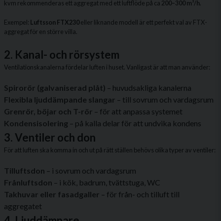
kvm rekommenderas ett aggregat med ett luftflöde på ca
200–300 m³/h
.
Exempel:
Luftsson FTX230
eller liknande modell är ett perfekt val av FTX-
aggregat för en större villa.
2. Kanal- och rörsystem
Ventilationskanalerna fördelar luften i huset. Vanligast är att man använder:
Spirorör (galvaniserad plåt)
– huvudsakliga kanalerna
Flexibla ljuddämpande slangar
– till sovrum och vardagsrum
Grenrör, böjar och T-rör
– för att anpassa systemet
Kondensisolering
– på kalla delar för att undvika kondens
3. Ventiler och don
För att luften ska komma in och ut på rätt ställen behövs olika typer av ventiler:
Tilluftsdon
– i sovrum och vardagsrum
Frånluftsdon
– i kök, badrum, tvättstuga, WC
Takhuvar eller fasadgaller
– för från- och tilluft till
aggregatet
4. Ljuddämpare