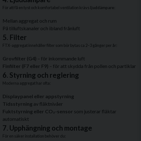
För att få en tyst och komfortabel ventilation krävs
ljuddämpare
:
Mellan aggregat och rum
På tilluftskanaler och ibland frånluft
5. Filter
FTX-aggregat innehåller filter som bör bytas ca 2–3 gånger per år:
Grovfilter (G4)
– för inkommande luft
Finfilter (F7 eller F9)
– för att skydda från pollen och partiklar
6. Styrning och reglering
Moderna aggregat har ofta:
Displaypanel eller appstyrning
Tidsstyrning
av fläktnivåer
Fuktstyrning eller CO₂-sensor
som justerar fläktar
automatiskt
7. Upphängning och montage
För en säker installation behöver du: