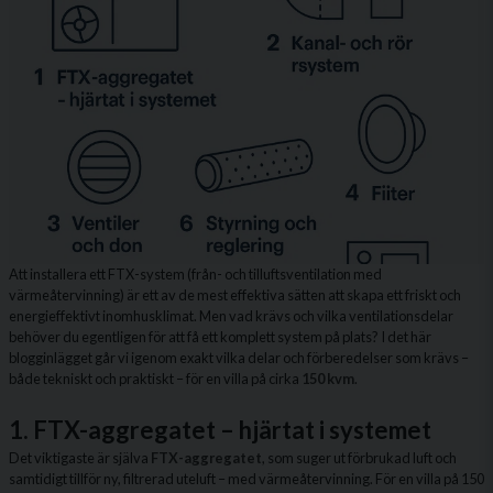
Att installera ett FTX-system (från- och tilluftsventilation med
värmeåtervinning) är ett av de mest effektiva sätten att skapa ett friskt och
energieffektivt inomhusklimat. Men vad krävs och vilka ventilationsdelar
behöver du egentligen för att få ett komplett system på plats? I det här
blogginlägget går vi igenom exakt vilka delar och förberedelser som krävs –
både tekniskt och praktiskt – för en villa på cirka
150 kvm
.
1. FTX-aggregatet – hjärtat i systemet
Det viktigaste är själva
FTX-aggregatet
, som suger ut förbrukad luft och
samtidigt tillför ny, filtrerad uteluft – med värmeåtervinning. För en villa på 150