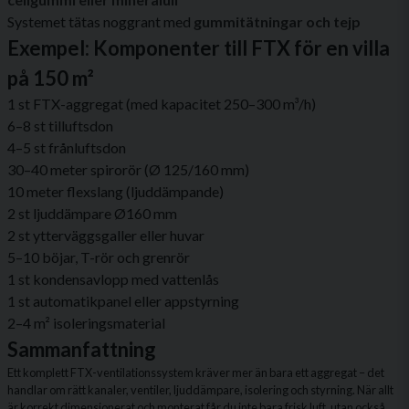
Systemet tätas noggrant med
gummitätningar och tejp
Exempel: Komponenter till FTX för en villa
på 150 m²
1 st FTX-aggregat (med kapacitet 250–300 m³/h)
6–8 st tilluftsdon
4–5 st frånluftsdon
30–40 meter spirorör (Ø 125/160 mm)
10 meter flexslang (ljuddämpande)
2 st ljuddämpare Ø160 mm
2 st ytterväggsgaller eller huvar
5–10 böjar, T-rör och grenrör
1 st kondensavlopp med vattenlås
1 st automatikpanel eller appstyrning
2–4 m² isoleringsmaterial
Sammanfattning
Ett komplett FTX-ventilationssystem kräver mer än bara ett aggregat – det
handlar om rätt kanaler, ventiler, ljuddämpare, isolering och styrning. När allt
är korrekt dimensionerat och monterat får du inte bara frisk luft, utan också