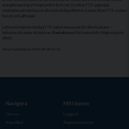
energibesparing och hög komfort året runt. Du hittar FTX-aggregat,
ventilationsutrustning och alla nödvändiga tillbehör & delar till ert FTX-system
hos oss på
Luftsson
!
Luftsson
erbjuder färdiga FTX-paket anpassade för olika hustyper –
inklusive alla delar du behöver.
Kontakta oss
för kostnadsfri rådgivning och
offert!
Senast uppdaterad: 2026-08-08 15:16
Navigera
Mitt konto
Om oss
Logga in
Köpvillkor
Registrera konto