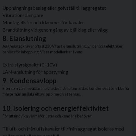
Upphängningsbeslag eller golvställ till aggregatet
Vibrationsdämpare
Montagelister och klammer för kanaler
Brandtätning vid genomgång av bjälklag eller vägg
8. Elanslutning
Aggregatet kräver oftast
230 V fast elanslutning
. En behörig elektriker
behövs för inkoppling. Vissa modeller har även:
Extra styrsignaler (0–10V)
LAN-anslutning för appstyrning
9. Kondensavlopp
Eftersom värmeväxlaren avfuktar frånluften bildas
kondensvatten
. Därför
måste man ansluta ett
avlopp med vattenlås
.
10. Isolering och energieffektivitet
För att undvika värmeförluster och kondens behöver:
Tilluft- och frånluftskanaler till/från aggregat isoleras med
cellgummi eller mineralull