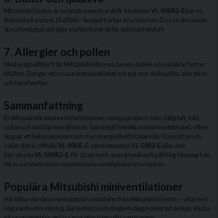
Mitsubishi Electric är ledande inom tyst drift. Modellen
VL-50SR2-E
har en
ljudnivå på endast 15 dB(A) – knappt hörbar ens i sovrum. Du kan dessutom
styra hastighet och läge via fjärrkontroll för optimal komfort.
7. Allergier och pollen
Med originalfilter från Mitsubishi filtreras damm, pollen och partiklar bort ur
tilluften. Det ger ett renare inomhusklimat och gör stor skillnad för allergiker
och barnfamiljer.
Sammanfattning
En
Mitsubishi miniventilation
löser vanliga problem som dålig luft, fukt,
radon och onödig energiförlust. Samtidigt förbättras inomhusklimatet, vilket
skapar ett hälsosammare och mer energieffektivt boende. Oavsett om du
väljer den kraftfulla
VL-80U5-E
, den kompakta
V
L-50S2-E
eller den
fjärrstyrda
VL-50SR2-E
, får du en
tyst, energisnål och pålitlig lösning
från
ett av världens mest respekterade ventilationsvarumärken.
Populära Mitsubishi miniventilationer
Här hittar du våra mest populära modeller från Mitsubishi Electric – alla med
hög värmeåtervinning, låg ljudnivå och elegant väggmonterad design. Klicka
på en produkt för att läsa mer eller lägga till i varukorgen.