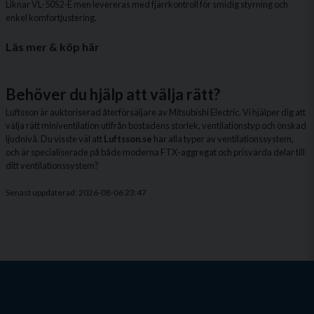
Liknar VL-50S2-E men levereras med fjärrkontroll för smidig styrning och
enkel komfortjustering.
Läs mer & köp här
Behöver du hjälp att välja rätt?
Luftsson är auktoriserad återförsäljare av Mitsubishi Electric. Vi hjälper dig att
välja rätt miniventilation utifrån bostadens storlek, ventilationstyp och önskad
ljudnivå. Du visste väl att
Luftsson.se
har alla typer av ventilationssystem,
och är specialiserade på både moderna FTX-aggregat och prisvärda delar till
ditt ventilationssystem?
Senast uppdaterad: 2026-08-06 23:47