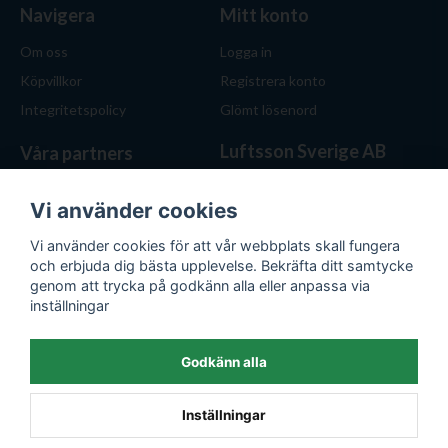
Navigera
Mitt konto
Om oss
Logga in
Köpvillkor
Registrera konto
Integritetspolicy
Glömt lösenord
Luftsson Sverige AB
Våra partners
Behöver du ventilation? Vi
hjälper dig att välja rätt
Vi använder cookies
lösning. Hos Luftsson.se får
Vi använder cookies för att vår webbplats skall fungera
du personlig service, bra priser
och erbjuda dig bästa upplevelse. Bekräfta ditt samtycke
och produkter för både hem
genom att trycka på godkänn alla eller anpassa via
och företag.
inställningar
Org.nr: 559476-1743
E-post:
kontakt@luftsson.se
Godkänn alla
Inställningar