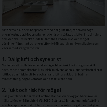
Allt fler svenska hem har problem med dålig luft, fukt, radon och höga
energikostnader. Moderna byggnader är ofta så täta att luften inte cirkulerar
som den ska – vilket kan leda till
trötthet, radon, lukt och mögel
.
Lösningen? En smart och energieffektiv
Mitsubishi miniventilation
som
vädrar med stängda fönster.
1. Dålig luft och syrebrist
När luften står stilla blir syrehalten låg och koldioxidnivån hög – särskilt i
sovrum och hemmakontor. Mitsubishi miniventilation skapar ett kontrollerat
luftflöde där frisk luft tillförs och använd luft förs ut. Du får
bättre
syresättning, högre komfort och ett friskare hem
.
2. Fukt och risk för mögel
Dålig ventilation leder ofta till att fukt stannar kvar i väggar, badrum eller
källare. Med en
Mitsubishi VL-50S2-E
säkerställs kontinuerlig luftväxling
som transporterar bort fukten och minskar risken för mögel – samtidigt som