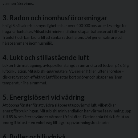
värmen återvinns.
3. Radon och inomhusföroreningar
Enligt Strålsäkerhetsmyndigheten har över 400 000 bostäder i Sverige för
höga radonhalter. Mitsubishi miniventilation skapar
balanserad till- och
frånluft
och kan bidra till att sänka radonhalten. Det ger en säkrare och
hälsosammare inomhusmiljö.
4. Lukt och stillastående luft
Lukter från matlagning, avlopp eller stängda rum är ofta ett tecken på dålig
luftcirkulation. Mitsubishi-aggregaten i VL-serien håller luften i rörelse –
diskret, tyst och effektivt. Luftflödet tar bort odörer och skapar en jämn
temperatur i hela rummet.
5. Energislöseri vid vädring
Att öppna fönster för att vädra släpper ut uppvärmd luft, vilket ökar
energiförbrukningen. Mitsubishi miniventilation har
värmeåtervinning upp
till 85 %
och återanvänder värmen i frånluften. Det innebär
frisk luft utan
energiförlust
– en enkel väg till lägre uppvärmningskostnader.
6. Buller och ljudnivå