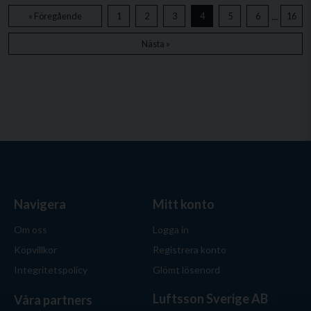
...
« Föregående
1
2
3
4
5
6
16
Nästa »
Navigera
Mitt konto
Om oss
Logga in
Köpvillkor
Registrera konto
Integritetspolicy
Glömt lösenord
Luftsson Sverige AB
Våra partners