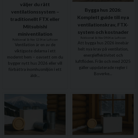
väljer du rätt
Bygga hus 2026:
ventilationssystem –
Komplett guide till nya
traditionellt FTX eller
ventilationskrav, FTX-
Mitsubishi
system och kostnader
miniventilation
Publicerad 16 Nov 09:04 av Luftsson
Publicerad 16 Nov 12:54 av Luftsson
Att bygga hus 2026 innebär
Ventilation är en av de
helt nya krav på ventilation,
viktigaste delarna i ett
energieffektivitet och
modernt hem – oavsett om du
luftflöden. Från och med 2025
bygger nytt hus 2026 eller vill
gäller uppdaterade regler i
förbättra inomhusmiljön i ett
Boverke...
äldr...