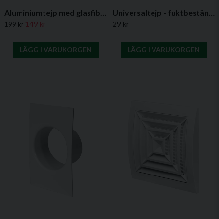
Aluminiumtejp med glasfibernät
Universaltejp - fuktbeständig silvertejp för ventilationskanaler
Exempel på användning
149 kr
29 kr
199 kr
Perfekt för tätning av ventilationsskarvar eller för att fästa
isoleringsmaterial runt kanaler i exempelvis FTX-system eller
LÄGG I VARUKORGEN
LÄGG I VARUKORGEN
industriell ventilation. Ger en professionell och hållbar tätning
som står emot både fukt och temperaturvariationer.