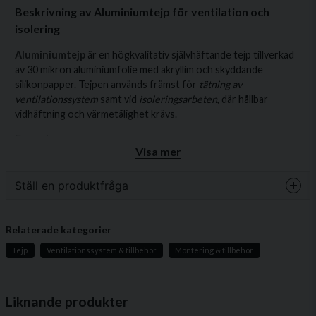
Beskrivning av Aluminiumtejp för ventilation och
isolering
Aluminiumtejp
är en högkvalitativ självhäftande tejp tillverkad
av 30 mikron aluminiumfolie med akryllim och skyddande
silikonpapper. Tejpen används främst för
tätning av
ventilationssystem
samt vid
isoleringsarbeten
, där hållbar
vidhäftning och värmetålighet krävs.
Egenskaper
Visa mer
Material: 30 µm aluminiumfolie
Lim: Akryllim med stark vidhäftningsförmåga
Ställ en produktfråga
Baksida: Avtagbart silikonpapper för smidig
question
applicering
Fråga oss något om denna produkten...
Relaterade kategorier
Färg: Aluminium (silver)
Tejp
Ventilationssystem & tillbehör
Montering & tillbehör
Lämplig för inomhus och utomhusbruk
Installation
name
Namn
Liknande produkter
Ytorna måste vara
rena, torra och fria från fett eller smuts