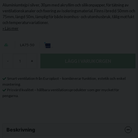
Aluminiumtejp i silver, 30 µm med akryllim och silikonpapper, för tätning av
ventilationskanaler och fixering av isoleringsmaterial. Finns i bredd 50 mm och
75 mm, längd 50 m, lämplig för både inomhus- och utomhusbruk, tålig mot fukt
och temperaturvariationer.
Läs mer
LA75-50
LÄGG I VARUKORGEN
-
+
Smart ventilation från Europlast – kombinerar funktion, estetik och enkel
montering.
Prisvärd kvalitet – hållbara ventilationsprodukter som ger mycket för
pengarna.
Beskrivning