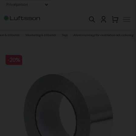
em & tillbehör
Montering & tillbehör
Tejp
Aluminiumtejp för ventilation och isolering
-
20
%