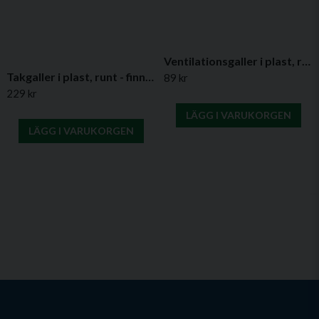
Ventilationsgaller i plast, rektangulära - Flera varianter
Takgaller i plast, runt - finns i flera varianter
89 kr
229 kr
LÄGG I VARUKORGEN
LÄGG I VARUKORGEN