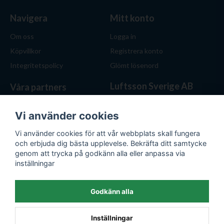
Navigera
Mitt konto
Om oss
Logga in
Köpvillkor
Registrera konto
Integritetspolicy
Glömt lösenord
Luftsson Sverige AB
Våra partners
Behöver du ventilation? Vi
hjälper dig att välja rätt
Vi använder cookies
lösning. Hos Luftsson.se får
Vi använder cookies för att vår webbplats skall fungera
du personlig service, bra priser
och erbjuda dig bästa upplevelse. Bekräfta ditt samtycke
och produkter för både hem
genom att trycka på godkänn alla eller anpassa via
och företag.
inställningar
Org.nr: 559476-1743
E-post:
kontakt@luftsson.se
Godkänn alla
Inställningar