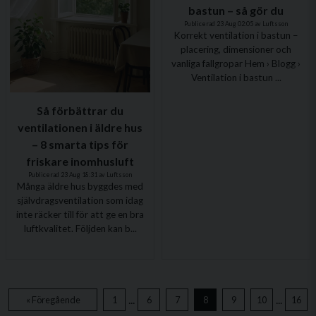
bastun – så gör du
Publicerad 23 Aug 02:05 av Luftsson
Korrekt ventilation i bastun –
placering, dimensioner och
vanliga fallgropar Hem › Blogg ›
Ventilation i bastun ...
Så förbättrar du
ventilationen i äldre hus
– 8 smarta tips för
friskare inomhusluft
Publicerad 23 Aug 18:31 av Luftsson
Många äldre hus byggdes med
självdragsventilation som idag
inte räcker till för att ge en bra
luftkvalitet. Följden kan b...
...
...
« Föregående
1
6
7
8
9
10
16