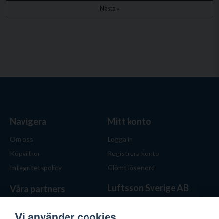
Nästa »
Navigera
Mitt konto
Om oss
Logga in
Köpvillkor
Registrera konto
Integritetspolicy
Glömt lösenord
Luftsson Sverige AB
Våra partners
Behöver du ventilation? Vi
hjälper dig att välja rätt
Vi använder cookies