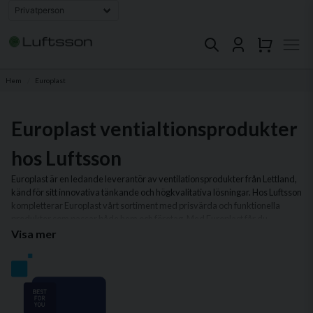
Hem
Europlast
Europlast ventialtionsprodukter
hos Luftsson
Europlast är en ledande leverantör av ventilationsprodukter från Lettland,
känd för sitt innovativa tänkande och högkvalitativa lösningar. Hos Luftsson
kompletterar Europlast vårt sortiment med prisvärda och funktionella
produkter som passar både hem och företag. Med Europlast får du
produkter som är designade för att vara både hållbara och enkla att
Visa mer
installera.
I vårt sortiment av Europlast-produkter hittar du allt från flexibla
ventilationskanaler och ljuddämpare till stilrena galler och kåpor.
Produkterna är perfekta för att skapa ett energieffektivt ventilationssystem
som lever upp till moderna krav på prestanda och komfort.