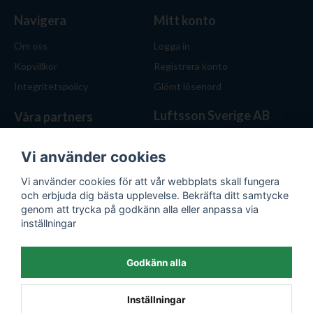
Navigera
Mitt konto
Om oss
Logga in
Köpvillkor
Registrera konto
Integritetspolicy
Glömt lösenord
Luftsson Sverige AB
Våra partners
Behöver du ventilation? Vi
hjälper dig att välja rätt
Vi använder cookies
lösning. Hos Luftsson.se får
Vi använder cookies för att vår webbplats skall fungera
du personlig service, bra priser
och erbjuda dig bästa upplevelse. Bekräfta ditt samtycke
och produkter för både hem
genom att trycka på godkänn alla eller anpassa via
och företag.
inställningar
Org.nr: 559476-1743
E-post:
kontakt@luftsson.se
Godkänn alla
Inställningar