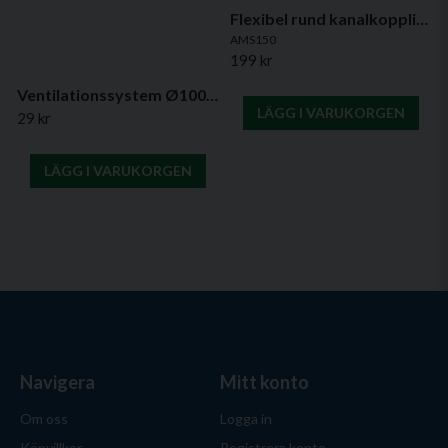
Flexibel rund kanalkoppling Ø150mm – 0,5 meter
AMS150
199 kr
Ventilationssystem Ø100 mm / 110x55 mm – Bygg ditt eget ventilationssystem
LÄGG I VARUKORGEN
29 kr
LÄGG I VARUKORGEN
Navigera
Mitt konto
Om oss
Logga in
Köpvillkor
Registrera konto