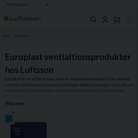
Hem
Europlast
Europlast ventialtionsprodukter
hos Luftsson
Europlast är en ledande leverantör av ventilationsprodukter från Lettland,
känd för sitt innovativa tänkande och högkvalitativa lösningar. Hos Luftsson
kompletterar Europlast vårt sortiment med prisvärda och funktionella
produkter som passar både hem och företag. Med Europlast får du
produkter som är designade för att vara både hållbara och enkla att
Visa mer
installera.
I vårt sortiment av Europlast-produkter hittar du allt från flexibla
ventilationskanaler och ljuddämpare till stilrena galler och kåpor.
Produkterna är perfekta för att skapa ett energieffektivt ventilationssystem
som lever upp till moderna krav på prestanda och komfort.