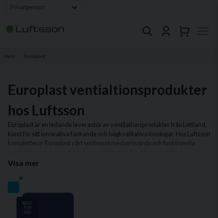
Hem
Europlast
Europlast ventialtionsprodukter
hos Luftsson
Europlast är en ledande leverantör av ventilationsprodukter från Lettland,
känd för sitt innovativa tänkande och högkvalitativa lösningar. Hos Luftsson
kompletterar Europlast vårt sortiment med prisvärda och funktionella
produkter som passar både hem och företag. Med Europlast får du
produkter som är designade för att vara både hållbara och enkla att
Visa mer
installera.
I vårt sortiment av Europlast-produkter hittar du allt från flexibla
ventilationskanaler och ljuddämpare till stilrena galler och kåpor.
Produkterna är perfekta för att skapa ett energieffektivt ventilationssystem
som lever upp till moderna krav på prestanda och komfort.