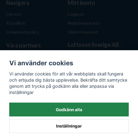
Navigera
Mitt konto
Om oss
Logga in
Köpvillkor
Registrera konto
Integritetspolicy
Glömt lösenord
Luftsson Sverige AB
Våra partners
Behöver du ventilation? Vi
hjälper dig att välja rätt
Vi använder cookies
lösning. Hos Luftsson.se får
Vi använder cookies för att vår webbplats skall fungera
du personlig service, bra priser
och erbjuda dig bästa upplevelse. Bekräfta ditt samtycke
och produkter för både hem
genom att trycka på godkänn alla eller anpassa via
och företag.
inställningar
Org.nr: 559476-1743
E-post:
kontakt@luftsson.se
Godkänn alla
Inställningar