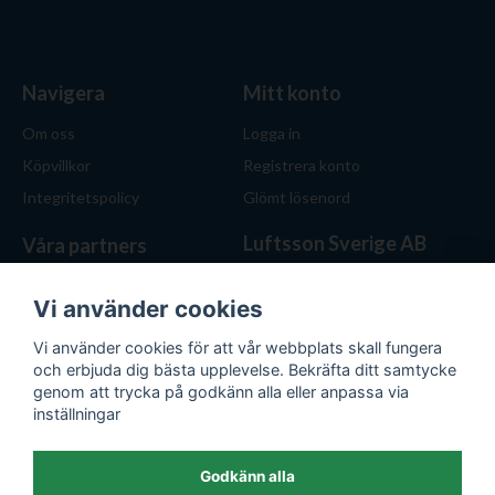
Navigera
Mitt konto
Om oss
Logga in
Köpvillkor
Registrera konto
Integritetspolicy
Glömt lösenord
Luftsson Sverige AB
Våra partners
Behöver du ventilation? Vi
hjälper dig att välja rätt
Vi använder cookies
lösning. Hos Luftsson.se får
Vi använder cookies för att vår webbplats skall fungera
du personlig service, bra priser
och erbjuda dig bästa upplevelse. Bekräfta ditt samtycke
och produkter för både hem
genom att trycka på godkänn alla eller anpassa via
och företag.
inställningar
Org.nr: 559476-1743
E-post:
kontakt@luftsson.se
Godkänn alla