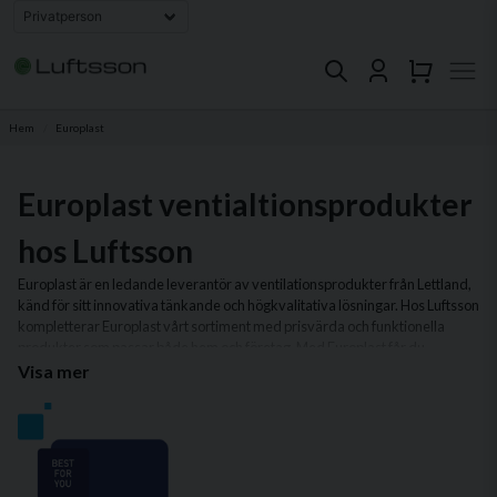
Hem
Europlast
Europlast ventialtionsprodukter
hos Luftsson
Europlast är en ledande leverantör av ventilationsprodukter från Lettland,
känd för sitt innovativa tänkande och högkvalitativa lösningar. Hos Luftsson
kompletterar Europlast vårt sortiment med prisvärda och funktionella
produkter som passar både hem och företag. Med Europlast får du
produkter som är designade för att vara både hållbara och enkla att
Visa mer
installera.
I vårt sortiment av Europlast-produkter hittar du allt från flexibla
ventilationskanaler och ljuddämpare till stilrena galler och kåpor.
Produkterna är perfekta för att skapa ett energieffektivt ventilationssystem
som lever upp till moderna krav på prestanda och komfort.