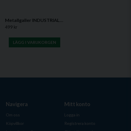
Metallgaller INDUSTRIAL MRF – robust ventilationsgaller för krävande miljöer
499 kr
LÄGG I VARUKORGEN
Navigera
Mitt konto
Om oss
Logga in
Köpvillkor
Registrera konto