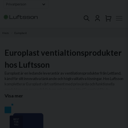
Hem
Europlast
Europlast ventialtionsprodukter
hos Luftsson
Europlast är en ledande leverantör av ventilationsprodukter från Lettland,
känd för sitt innovativa tänkande och högkvalitativa lösningar. Hos Luftsson
kompletterar Europlast vårt sortiment med prisvärda och funktionella
produkter som passar både hem och företag. Med Europlast får du
produkter som är designade för att vara både hållbara och enkla att
Visa mer
installera.
I vårt sortiment av Europlast-produkter hittar du allt från flexibla
ventilationskanaler och ljuddämpare till stilrena galler och kåpor.
Produkterna är perfekta för att skapa ett energieffektivt ventilationssystem
som lever upp till moderna krav på prestanda och komfort.