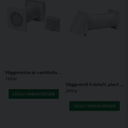
Väggmonterat ventilationskit med termostat
799 kr
Väggventil frånluft, plast SPK3 (kit)
299 kr
LÄGG I VARUKORGEN
LÄGG I VARUKORGEN