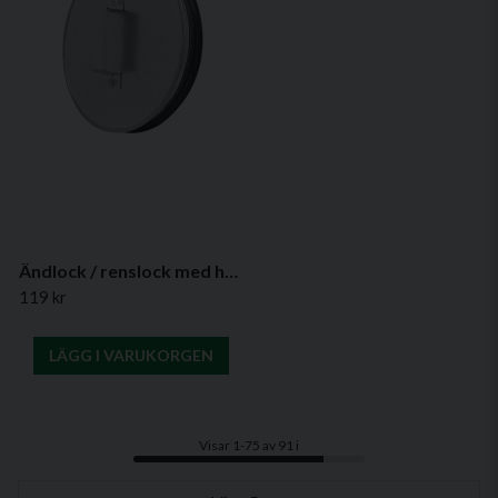
Ändlock / renslock med handtag och tätning – (flera diametrar)
119 kr
LÄGG I VARUKORGEN
Visar 1-75 av 91 i