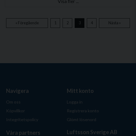
Visa fler ...
« Föregående
1
2
3
4
Nästa »
Navigera
Mitt konto
Om oss
Logga in
Köpvillkor
Registrera konto
Integritetspolicy
Glömt lösenord
Luftsson Sverige AB
Våra partners