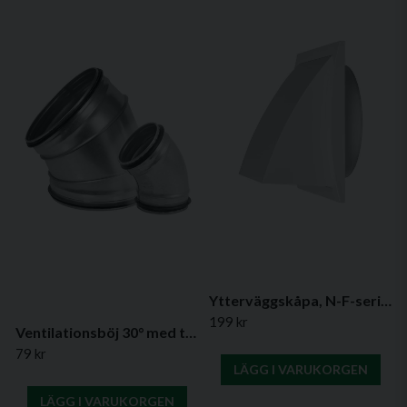
Ytterväggskåpa, N-F-serien
199 kr
Ventilationsböj 30° med tätning – (flera diametrar)
79 kr
LÄGG I VARUKORGEN
LÄGG I VARUKORGEN