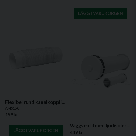
LÄGG I VARUKORGEN
Flexibel rund kanalkoppling Ø150mm – 0,5 meter
AMS150
199 kr
Väggventil med ljudisolering (kit)
LÄGG I VARUKORGEN
449 kr