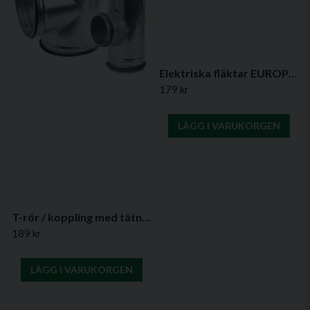
Elektriska fläktar EUROPLAST A6-serien
179 kr
LÄGG I VARUKORGEN
T-rör / koppling med tätning för ventilationssystem – (flera storlekar)
189 kr
LÄGG I VARUKORGEN