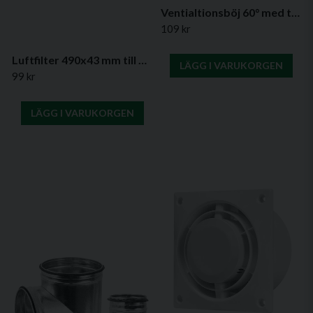
Ventialtionsböj 60° med tätning – (Flera diametrar)
109 kr
Luftfilter 490x43 mm till SPK2 väggventil – välj filterklass
LÄGG I VARUKORGEN
99 kr
LÄGG I VARUKORGEN