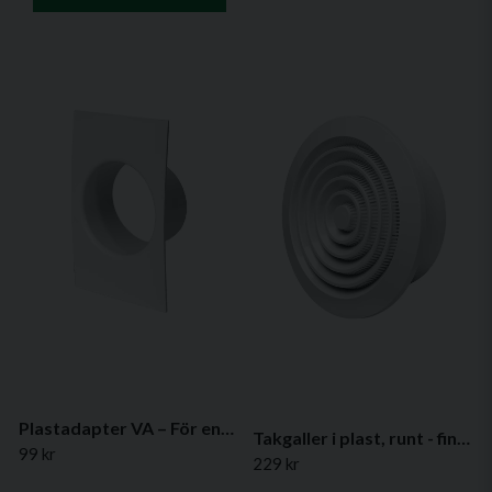
Plastadapter VA – För enkel anslutning av ventilationskanaler
Takgaller i plast, runt - finns i flera varianter
99 kr
229 kr