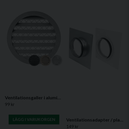
Ventilationsgaller i aluminium, Ø 100 mm (olika färger)
99 kr
Ventilationsadapter / planavstick med EPDM-packning
LÄGG I VARUKORGEN
149 kr