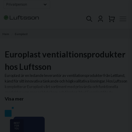
Hem
Europlast
Europlast ventialtionsprodukter
hos Luftsson
Europlast är en ledande leverantör av ventilationsprodukter från Lettland,
känd för sitt innovativa tänkande och högkvalitativa lösningar. Hos Luftsson
kompletterar Europlast vårt sortiment med prisvärda och funktionella
produkter som passar både hem och företag. Med Europlast får du
produkter som är designade för att vara både hållbara och enkla att
Visa mer
installera.
I vårt sortiment av Europlast-produkter hittar du allt från flexibla
ventilationskanaler och ljuddämpare till stilrena galler och kåpor.
Produkterna är perfekta för att skapa ett energieffektivt ventilationssystem
som lever upp till moderna krav på prestanda och komfort.