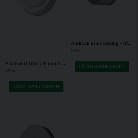
Ändlock utan tätning – (flera diametrar)
59 kr
Plastventil för till- och frånluft – (Ø100–160 mm) VDA - serien
LÄGG I VARUKORGEN
79 kr
LÄGG I VARUKORGEN